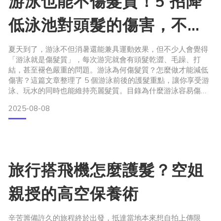
游泳也能不傷髮質！5 招降
低泳池對頭髮的傷害，不怕
乾枯打結
夏天到了，游泳不但消暑還能兼具運動效果，但不少人會覺得
「游泳就是傷髮質」，每次游完就會有頭髮乾澀、毛躁、打
結，甚至褪色嚴重的問題。游泳為何傷髮質？怎麼做才能減低
傷害？這篇文章整理了 5 個游泳前後的護髮重點，讓你享受游
泳、玩水的同時也能維持亮麗髮質。目錄為什麼游泳容易傷頭
髮？ 五招降低傷害，游完髮質依然亮麗 一、下水前先打濕頭
2025-08-08
髮，減少吸附氯氣二、選對泳帽材質：矽膠最防水又親膚三、
綁髮減少摩擦，編髮或丸子頭最佳四、游泳後立刻沖洗，清除
殘留氯與雜質五、頭髮補充營養與水分，強化髮絲結構小提
醒：護髮素使
旅行搭飛機怎麼護髮？空姐
親授的高空保養術
辛苦籌備許久的旅程終於出發，抵達當地本來想自拍上傳限