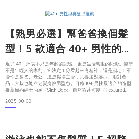
鬆」髮根習慣四：挑對髮型設計，讓蓬鬆更持久習慣五：綁
【熟男必選】幫爸爸換個髮
型！5 款適合 40+ 男性的經
典造型
過了 40，外表不只是年齡的記號，更是生活態度的縮影。髮型
不是年輕人的專利，它決定了你看起來有精神，還是顯老！不
管你是爸爸、老公，還是職場主管，只要選對髮型、用對產
品，大叔也能立刻變身熟男型爸。目錄40+ 男性最適合的造型
推薦簡約紳士油頭（Slick Back）自然微蓬短髮（Textured
Crop）微長中分（Curtain Bangs / Side Part）爽朗寸頭
2025-08-08
（Buzz Cut）漸層短推（Fade Cut）選對髮型前，先搞懂你的
髮況和頭皮狀態髮型總是塌？從洗護習慣開始改變結語：不只
是