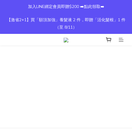
加入LINE綁定會員即贈$200 ➡️點此領取➡️
【激省2+1】買「額頂加強」養髮液 2 件，即贈「活化髮根」1 件
（至 8/11）