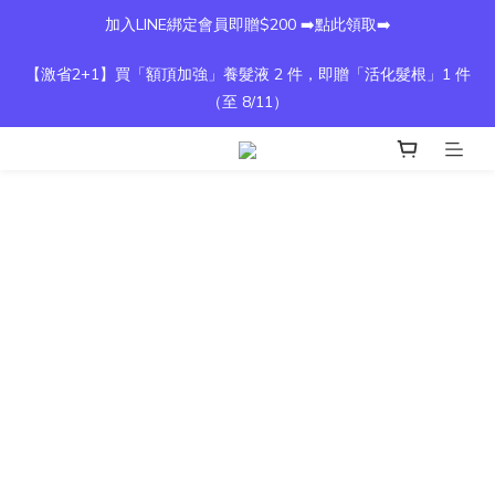
加入LINE綁定會員即贈$200 ➡️點此領取➡️
【激省2+1】買「額頂加強」養髮液 2 件，即贈「活化髮根」1 件
（至 8/11）