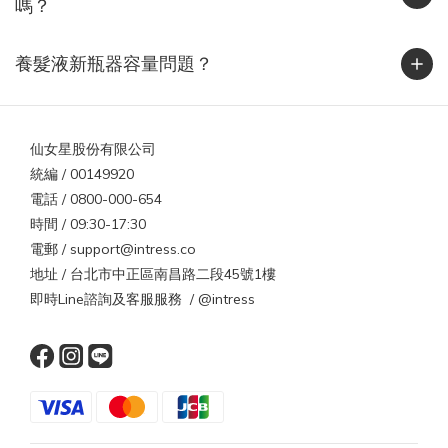
嗎？
剝落。當角質層受損後，髮絲更難保水，導致乾燥與靜電持續惡
化。染燙後、常吹整或自然偏乾的髮質，都屬於靜電高風險族群。
養髮液新瓶器容量問題？
實用抗靜電 5 招，從旅程到日常都適用1. 保濕是第一步乾燥的頭髮
最容易帶電。洗完頭後一定要使用潤髮乳或護髮油，平時也能補充
免沖護髮乳，讓髮絲維持潤澤。2. 換一支梳子塑膠梳最容易蓄電，
仙女星股份有限公司
木梳或金屬梳則能導電釋放靜電。出國時可攜帶小型木梳或抗靜電
統編 / 00149920
梳具。3. 選對衣物材質壓克力、尼龍、聚酯纖維衣物摩擦力強，最
電話 / 0800-000-654
容易起電。改穿棉質、絲質或羊毛混紡衣物能大幅減少靜電。4. 保
時間 / 09:30-17:30
持空氣濕度台灣或國外都一樣，濕度過低是靜電主因。可在室內放
電郵 / support@intress.co
一杯水或加濕器，維持濕度約 50%。5. 避免過熱吹風高溫會破壞角
地址 / 台北市中正區南昌路二段45號1樓
質層，導致更乾更電。建議使用中溫或具負離子功能的吹風機，減
即時Line諮詢及客服服務 / @intress
少靜電與水分流失。出國更明顯！這些國家是靜電重災區若你打算
在冬天前往乾冷地區旅遊，靜電現象會更明顯。當地氣溫低、濕度
低、衣物材質偏毛料，都是頭髮起電的完美條件。區域代表城市靜
電特色🇨🇦 加拿大 / 🇺🇸 美國北部多倫多、芝加哥濕度低於 30%，
一脫外套就被電🇸🇪 瑞典 / 🇫🇮 芬蘭斯德哥爾摩、赫爾辛基冬季長
達 5 個月，毛料衣物摩擦頻繁🇯🇵 北海道 / 🇰🇷 首爾札幌、首爾室