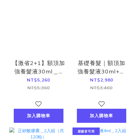
【激省2+1】額頂加
基礎養髮｜額頂加
強養髮液30ml＿2
強養髮液30ml+正
入組
矽酸補充包(30粒)
NT$5,260
NT$2,980
NT$5,360
NT$3,460
加入購物車
加入購物車
眉睫皆可用