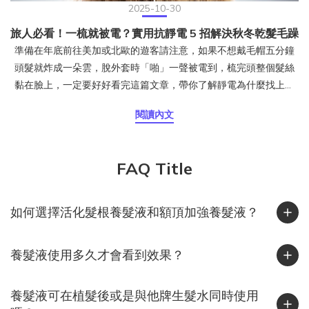
2025-10-30
旅人必看！一梳就被電？實用抗靜電 5 招解決秋冬乾髮毛躁
準備在年底前往美加或北歐的遊客請注意，如果不想戴毛帽五分鐘
頭髮就炸成一朵雲，脫外套時「啪」一聲被電到，梳完頭整個髮絲
黏在臉上，一定要好好看完這篇文章，帶你了解靜電為什麼找上頭
髮、台灣人出國旅遊時該注意什麼，以及日常最實用的防靜電保養
閱讀內文
方式。頭髮為什麼會產生靜電？靜電是摩擦生電的結果。當頭髮與
衣物、毛帽或梳子摩擦時，電子會互相轉移，一邊帶正電、一邊帶
負電。若空氣濕度夠高，電荷會被水氣中和；但當空氣乾燥時，這
FAQ Title
些電荷無法散去，就會停留在頭髮上，讓髮絲之間互相排斥、炸
開、亂飛。這也是冬天最常見的靜電現象。其實潮濕的台灣也會有
靜電！台灣給人的印象是「濕答答」，但其實在 11 月到隔年 2 月
如何選擇活化髮根養髮液和額頂加強養髮液？
間，東北季風帶來冷空氣與乾燥氣流，加上許多人開除濕機或冷氣
暖風，室內濕度往往下降到 40% 以下，正是靜電最容易發生的區
養髮液使用多久才會看到效果？
間。北部常見「外濕內乾」、中部早晚溫差大、南部風大又乾燥，
這些條件都會讓頭髮在秋冬季節更容易蓄電。你知道嗎？靜電其實
很傷髮質靜電不只是造型問題，也反映出髮絲的乾燥狀態。研究指
養髮液可在植髮後或是與他牌生髮水同時使用
出，靜電會增加髮絲摩擦力與梳理力，使頭髮更容易斷裂、角質層