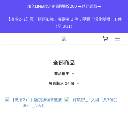
加入LINE綁定會員即贈$200 ➡️點此領取➡️
【激省2+1】買「額頂加強」養髮液 2 件，即贈「活化髮根」1 件
（至 8/11）
全部商品
商品排序
每頁顯示 24 個