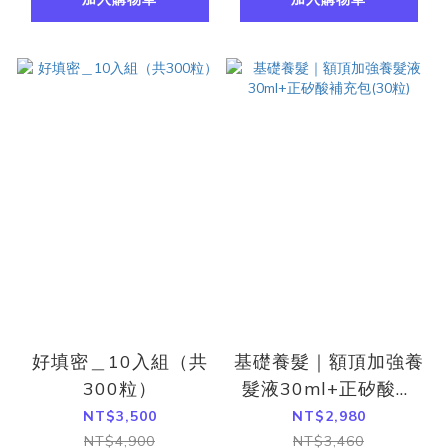
好填密＿10入組（共
基礎養髮｜額頂加強養
300粒）
髮液30ml+正矽酸補
充包(30粒)
NT$3,500
NT$2,980
NT$4,900
NT$3,460