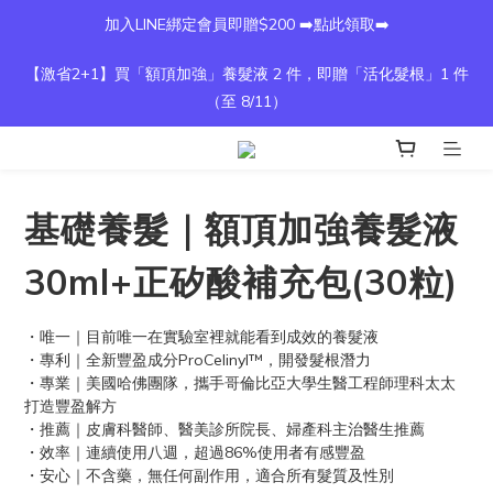
加入LINE綁定會員即贈$200 ➡️點此領取➡️
【激省2+1】買「額頂加強」養髮液 2 件，即贈「活化髮根」1 件
（至 8/11）
基礎養髮｜額頂加強養髮液
30ml+正矽酸補充包(30粒)
・唯一｜目前唯一在實驗室裡就能看到成效的養髮液
・專利｜全新豐盈成分ProCelinyl™，開發髮根潛力
・專業｜美國哈佛團隊，攜手哥倫比亞大學生醫工程師理科太太
打造豐盈解方
・推薦｜皮膚科醫師、醫美診所院長、婦產科主治醫生推薦
・效率｜連續使用八週，超過86%使用者有感豐盈
・安心｜不含藥，無任何副作用，適合所有髮質及性別