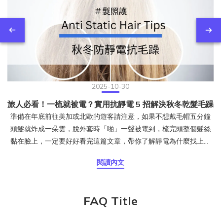
2025-10-30
旅人必看！一梳就被電？實用抗靜電 5 招解決秋冬乾髮毛躁
準備在年底前往美加或北歐的遊客請注意，如果不想戴毛帽五分鐘
頭髮就炸成一朵雲，脫外套時「啪」一聲被電到，梳完頭整個髮絲
黏在臉上，一定要好好看完這篇文章，帶你了解靜電為什麼找上頭
髮、台灣人出國旅遊時該注意什麼，以及日常最實用的防靜電保養
閱讀內文
方式。頭髮為什麼會產生靜電？靜電是摩擦生電的結果。當頭髮與
衣物、毛帽或梳子摩擦時，電子會互相轉移，一邊帶正電、一邊帶
負電。若空氣濕度夠高，電荷會被水氣中和；但當空氣乾燥時，這
FAQ Title
些電荷無法散去，就會停留在頭髮上，讓髮絲之間互相排斥、炸
開、亂飛。這也是冬天最常見的靜電現象。其實潮濕的台灣也會有