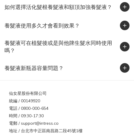
靜電！台灣給人的印象是「濕答答」，但其實在 11 月到隔年 2 月
如何選擇活化髮根養髮液和額頂加強養髮液？
間，東北季風帶來冷空氣與乾燥氣流，加上許多人開除濕機或冷氣
暖風，室內濕度往往下降到 40% 以下，正是靜電最容易發生的區
養髮液使用多久才會看到效果？
間。北部常見「外濕內乾」、中部早晚溫差大、南部風大又乾燥，
這些條件都會讓頭髮在秋冬季節更容易蓄電。你知道嗎？靜電其實
很傷髮質靜電不只是造型問題，也反映出髮絲的乾燥狀態。研究指
養髮液可在植髮後或是與他牌生髮水同時使用
出，靜電會增加髮絲摩擦力與梳理力，使頭髮更容易斷裂、角質層
嗎？
剝落。當角質層受損後，髮絲更難保水，導致乾燥與靜電持續惡
化。染燙後、常吹整或自然偏乾的髮質，都屬於靜電高風險族群。
養髮液新瓶器容量問題？
實用抗靜電 5 招，從旅程到日常都適用1. 保濕是第一步乾燥的頭髮
最容易帶電。洗完頭後一定要使用潤髮乳或護髮油，平時也能補充
免沖護髮乳，讓髮絲維持潤澤。2. 換一支梳子塑膠梳最容易蓄電，
仙女星股份有限公司
木梳或金屬梳則能導電釋放靜電。出國時可攜帶小型木梳或抗靜電
統編 / 00149920
梳具。3. 選對衣物材質壓克力、尼龍、聚酯纖維衣物摩擦力強，最
電話 / 0800-000-654
容易起電。改穿棉質、絲質或羊毛混紡衣物能大幅減少靜電。4. 保
時間 / 09:30-17:30
持空氣濕度台灣或國外都一樣，濕度過低是靜電主因。可在室內放
電郵 / support@intress.co
一杯水或加濕器，維持濕度約 50%。5. 避免過熱吹風高溫會破壞角
地址 / 台北市中正區南昌路二段45號1樓
質層，導致更乾更電。建議使用中溫或具負離子功能的吹風機，減