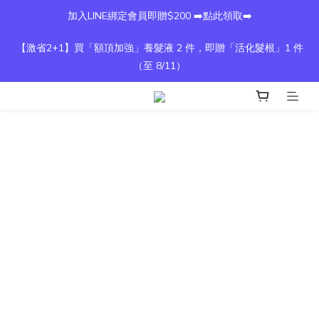
加入LINE綁定會員即贈$200 ➡️點此領取➡️
【激省2+1】買「額頂加強」養髮液 2 件，即贈「活化髮根」1 件
（至 8/11）