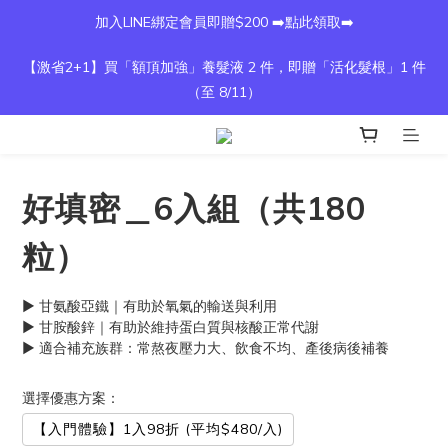
加入LINE綁定會員即贈$200 ➡️點此領取➡️
【激省2+1】買「額頂加強」養髮液 2 件，即贈「活化髮根」1 件
（至 8/11）
好填密＿6入組（共180
粒）
▶ 甘氨酸亞鐵｜有助於氧氣的輸送與利用
▶ 甘胺酸鋅｜有助於維持蛋白質與核酸正常代謝
▶ 適合補充族群：常熬夜壓力大、飲食不均、產後病後補養
選擇優惠方案：
【入門體驗】1入98折 (平均$480/入)