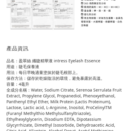
產品資訊
品名：盈翠絲 纖睫精華液 intress Eyelash Essence
用途：睫毛保養液
用法：每日早晚適量塗抹於睫毛根部上。
保存方法：儲存於乾燥陰涼的環境，避免暴露於高溫。
容量：4毫升
全成分名稱：Water, Sodium Citrate, Serenoa Serrulata Fruit
Extract, Propylene Glycol, Propanediol, Phenoxyethanol,
Panthenyl Ethyl Ether, Milk Protein (Lactis Proteinum),
Lactose, Lactic acid, L-Arginine, Inositol, ProCelinylTM
(Furanyl Methylthio Methylsulfanyltriazole),
Ethylhexylglycerin, Disodium EDTA, Dipotassium
Glycyrrhizate, Dimethyl Isosorbide, Dehydroacetic Acid,
Citric Acid, Allantoin, Alcohol Denat, Acetyl Methionine,