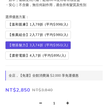
・安心｜不含藥，無任何副作用，適合所有髮質及性別
選擇優惠方案：
【溫和親膚】1入78折 (平均$998/入)
【推薦組合】2入77折 (平均$980/入)
【增添魅力】3入74折 (平均$950/入)
【濃密電眼】4入7折 (平均$895/入)
全店，【免運】全館消費滿 $2,000 享免運優惠
NT$2,850
NT$3,840