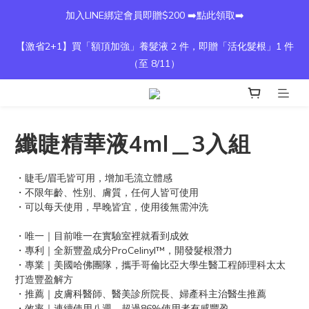
加入LINE綁定會員即贈$200 ➡️點此領取➡️
【激省2+1】買「額頂加強」養髮液 2 件，即贈「活化髮根」1 件
（至 8/11）
纖睫精華液4ml＿3入組
・睫毛/眉毛皆可用，增加毛流立體感
・不限年齡、性別、膚質，任何人皆可使用
・可以每天使用，早晚皆宜，使用後無需沖洗
・唯一｜目前唯一在實驗室裡就看到成效
・專利｜全新豐盈成分ProCelinyl™，開發髮根潛力
・專業｜美國哈佛團隊，攜手哥倫比亞大學生醫工程師理科太太
打造豐盈解方
・推薦｜皮膚科醫師、醫美診所院長、婦產科主治醫生推薦
・效率｜連續使用八週，超過86%使用者有感豐盈