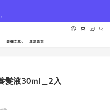
1）
專欄文章⌵
運送政策
立即購買
髮液30ml＿2入