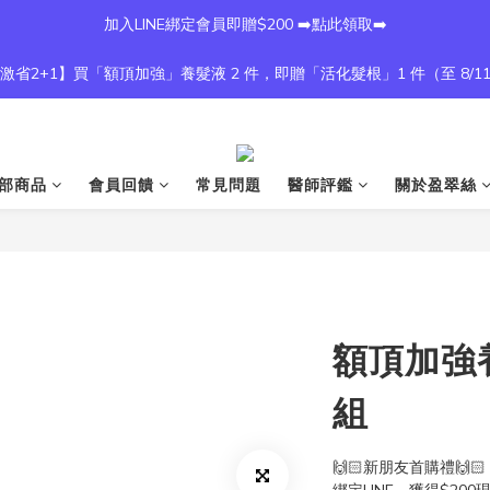
加入LINE綁定會員即贈$200 ➡️點此領取➡️
激省2+1】買「額頂加強」養髮液 2 件，即贈「活化髮根」1 件（至 8/1
部商品
會員回饋
常見問題
醫師評鑑
關於盈翠絲
額頂加強養
組
🙌🏻新朋友首購禮🙌🏻