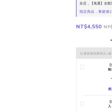
全店，【免運】全館消費
指定商品，養髮液2
NT$4,550
NT$
以優惠價加購商品
(最
【
限
優
【
入