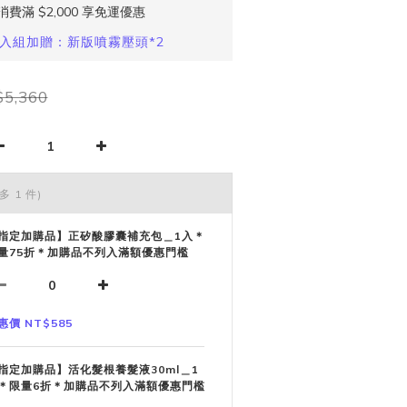
滿 $2,000 享免運優惠
入組加贈：新版噴霧壓頭*2
5,360
多 1 件)
指定加購品】正矽酸膠囊補充包＿1入＊
量75折＊加購品不列入滿額優惠門檻
惠價 NT$585
指定加購品】活化髮根養髮液30ml＿1
＊限量6折＊加購品不列入滿額優惠門檻