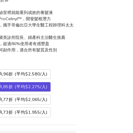
現折券
驗室裡就能看到成效的養髮液
oCelinyl™，開發髮根潛力
，攜手哥倫比亞大學生醫工程師理科太太
醫美診所院長、婦產科主治醫生推薦
，超過86%使用者有感豐盈
何副作用，適合所有髮質及性別
6折 (平均$2,580/入)
5折 (平均$2,275/入)
7折 (平均$2,065/入)
3折 (平均$1,955/入)