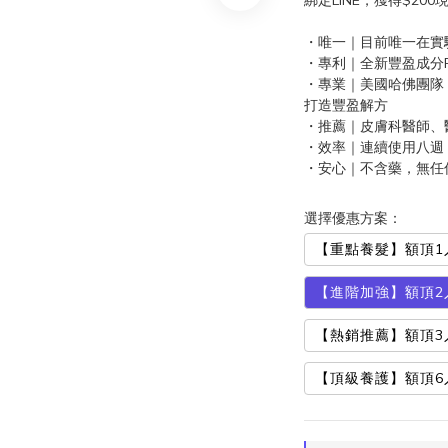
綁定LINE，獲得$200
・唯一｜目前唯一在實
・專利｜全新豐盈成分Pr
・專業｜美國哈佛團隊
打造豐盈解方
・推薦｜皮膚科醫師、
・效率｜連續使用八週
・安心｜不含藥，無任
選擇優惠方案：
【重點養髮】額頂1入9
【進階加強】額頂2入8
【熱銷推薦】額頂3入7
【頂級養護】額頂6入7