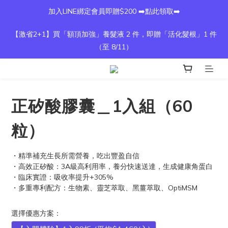
加入LINE綁定會員即贈$200 ➡️點此領取➡️
【激省2+1】買「額頂加強」養髮液 2 件，即贈「活化髮根」1 件
（至 8/11）
正矽酸膠囊＿1入組（60
粒）
・精準補充生長所需營養，吃出豐盈自信
・高效正矽酸：3A級高利用率，養分快速送達，生成健康角蛋白
・臨床實證：吸收率提升+305%
・多重專利配方：生物素、靈芝萃取、黑薑萃取、OptiMSM
選擇優惠方案：