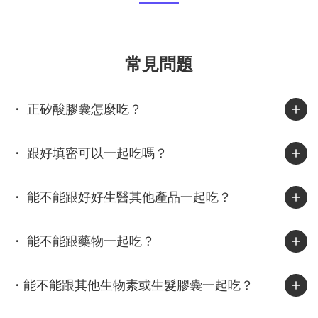
衣物、毛帽或梳子摩擦時，電子會互相轉移，一邊帶正電、一邊帶
負電。若空氣濕度夠高，電荷會被水氣中和；但當空氣乾燥時，這
些電荷無法散去，就會停留在頭髮上，讓髮絲之間互相排斥、炸
常見問題
開、亂飛。這也是冬天最常見的靜電現象。其實潮濕的台灣也會有
靜電！台灣給人的印象是「濕答答」，但其實在 11 月到隔年 2 月
間，東北季風帶來冷空氣與乾燥氣流，加上許多人開除濕機或冷氣
・ 正矽酸膠囊怎麼吃？
暖風，室內濕度往往下降到 40% 以下，正是靜電最容易發生的區
間。北部常見「外濕內乾」、中部早晚溫差大、南部風大又乾燥，
・ 跟好填密可以一起吃嗎？
這些條件都會讓頭髮在秋冬季節更容易蓄電。你知道嗎？靜電其實
很傷髮質靜電不只是造型問題，也反映出髮絲的乾燥狀態。研究指
出，靜電會增加髮絲摩擦力與梳理力，使頭髮更容易斷裂、角質層
・ 能不能跟好好生醫其他產品一起吃？
剝落。當角質層受損後，髮絲更難保水，導致乾燥與靜電持續惡
化。染燙後、常吹整或自然偏乾的髮質，都屬於靜電高風險族群。
・ 能不能跟藥物一起吃？
實用抗靜電 5 招，從旅程到日常都適用1. 保濕是第一步乾燥的頭髮
最容易帶電。洗完頭後一定要使用潤髮乳或護髮油，平時也能補充
免沖護髮乳，讓髮絲維持潤澤。2. 換一支梳子塑膠梳最容易蓄電，
・能不能跟其他生物素或生髮膠囊一起吃？
木梳或金屬梳則能導電釋放靜電。出國時可攜帶小型木梳或抗靜電