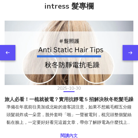
intress 髮專欄
2025-10-30
旅人必看！一梳就被電？實用抗靜電 5 招解決秋冬乾髮毛躁
準備在年底前往美加或北歐的遊客請注意，如果不想戴毛帽五分鐘
頭髮就炸成一朵雲，脫外套時「啪」一聲被電到，梳完頭整個髮絲
黏在臉上，一定要好好看完這篇文章，帶你了解靜電為什麼找上頭
髮、台灣人出國旅遊時該注意什麼，以及日常最實用的防靜電保養
閱讀內文
方式。頭髮為什麼會產生靜電？靜電是摩擦生電的結果。當頭髮與