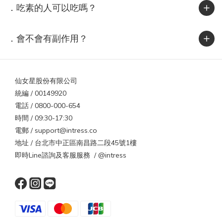
梳具。3. 選對衣物材質壓克力、尼龍、聚酯纖維衣物摩擦力強，最
．吃素的人可以吃嗎？
容易起電。改穿棉質、絲質或羊毛混紡衣物能大幅減少靜電。4. 保
持空氣濕度台灣或國外都一樣，濕度過低是靜電主因。可在室內放
．會不會有副作用？
一杯水或加濕器，維持濕度約 50%。5. 避免過熱吹風高溫會破壞角
質層，導致更乾更電。建議使用中溫或具負離子功能的吹風機，減
少靜電與水分流失。出國更明顯！這些國家是靜電重災區若你打算
在冬天前往乾冷地區旅遊，靜電現象會更明顯。當地氣溫低、濕度
仙女星股份有限公司
低、衣物材質偏毛料，都是頭髮起電的完美條件。區域代表城市靜
統編 / 00149920
電特色🇨🇦 加拿大 / 🇺🇸 美國北部多倫多、芝加哥濕度低於 30%，
電話 / 0800-000-654
一脫外套就被電🇸🇪 瑞典 / 🇫🇮 芬蘭斯德哥爾摩、赫爾辛基冬季長
時間 / 09:30-17:30
達 5 個月，毛料衣物摩擦頻繁🇯🇵 北海道 / 🇰🇷 首爾札幌、首爾室
電郵 / support@intress.co
內開暖氣、氣候乾冷，髮絲特別炸🇨🇭 瑞士 / 🇩🇪 德國南部慕尼
地址 / 台北市中正區南昌路二段45號1樓
黑、蘇黎世高海拔乾冷，暖氣讓濕度更低結語｜靜電是頭髮在提醒
即時Line諮詢及客服服務 / @intress
你靜電不是壞事，而是一種訊號——提醒你環境太乾、髮絲太渴、
保養太少。當我們讓空氣有一點濕、頭髮有一點潤、造型多一點溫
柔，靜電自然就會遠離。無論是在台北的冬日冷空氣中，還是在北
歐的雪地裡旅行，別忘了給頭髮多一點保護。柔順的髮絲，不只是
外表亮麗，也是頭皮與身心平衡的表現。本文作者：Olivia Chen｜