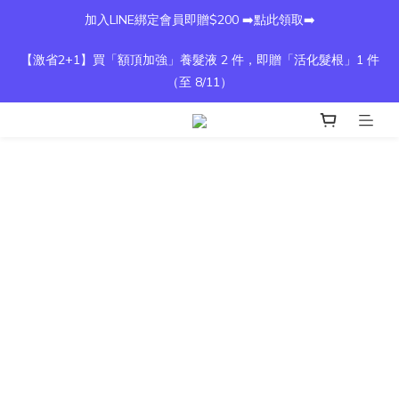
加入LINE綁定會員即贈$200 ➡️點此領取➡️
【激省2+1】買「額頂加強」養髮液 2 件，即贈「活化髮根」1 件
（至 8/11）