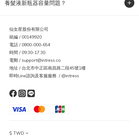
養髮液新瓶器容量問題？
實用抗靜電 5 招，從旅程到日常都適用1. 保濕是第一步乾燥的頭髮
最容易帶電。洗完頭後一定要使用潤髮乳或護髮油，平時也能補充
免沖護髮乳，讓髮絲維持潤澤。2. 換一支梳子塑膠梳最容易蓄電，
仙女星股份有限公司
木梳或金屬梳則能導電釋放靜電。出國時可攜帶小型木梳或抗靜電
統編 / 00149920
梳具。3. 選對衣物材質壓克力、尼龍、聚酯纖維衣物摩擦力強，最
電話 / 0800-000-654
容易起電。改穿棉質、絲質或羊毛混紡衣物能大幅減少靜電。4. 保
時間 / 09:30-17:30
持空氣濕度台灣或國外都一樣，濕度過低是靜電主因。可在室內放
電郵 / support@intress.co
一杯水或加濕器，維持濕度約 50%。5. 避免過熱吹風高溫會破壞角
地址 / 台北市中正區南昌路二段45號1樓
質層，導致更乾更電。建議使用中溫或具負離子功能的吹風機，減
即時Line諮詢及客服服務 / @intress
少靜電與水分流失。出國更明顯！這些國家是靜電重災區若你打算
在冬天前往乾冷地區旅遊，靜電現象會更明顯。當地氣溫低、濕度
低、衣物材質偏毛料，都是頭髮起電的完美條件。區域代表城市靜
電特色🇨🇦 加拿大 / 🇺🇸 美國北部多倫多、芝加哥濕度低於 30%，
一脫外套就被電🇸🇪 瑞典 / 🇫🇮 芬蘭斯德哥爾摩、赫爾辛基冬季長
達 5 個月，毛料衣物摩擦頻繁🇯🇵 北海道 / 🇰🇷 首爾札幌、首爾室
內開暖氣、氣候乾冷，髮絲特別炸🇨🇭 瑞士 / 🇩🇪 德國南部慕尼
黑、蘇黎世高海拔乾冷，暖氣讓濕度更低結語｜靜電是頭髮在提醒
$
TWD
你靜電不是壞事，而是一種訊號——提醒你環境太乾、髮絲太渴、