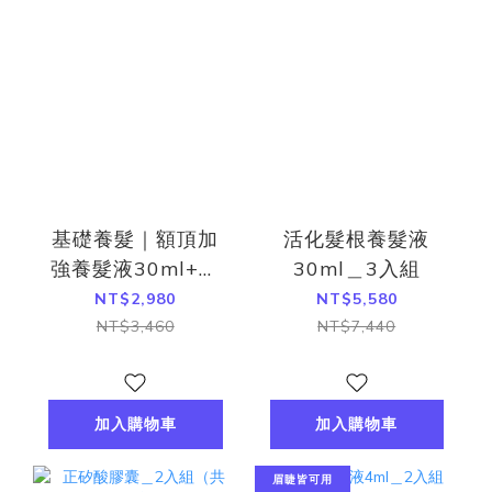
基礎養髮｜額頂加
活化髮根養髮液
強養髮液30ml+正
30ml＿3入組
矽酸補充包(30粒)
NT$2,980
NT$5,580
NT$3,460
NT$7,440
加入購物車
加入購物車
眉睫皆可用