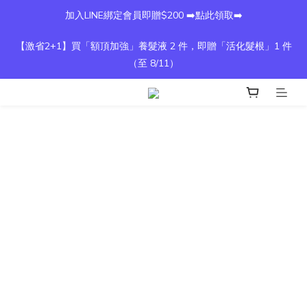
加入LINE綁定會員即贈$200 ➡️點此領取➡️
【激省2+1】買「額頂加強」養髮液 2 件，即贈「活化髮根」1 件
（至 8/11）