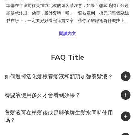
準備在年底前往美加或北歐的遊客請注意，如果不想戴毛帽五分鐘
頭髮就炸成一朵雲，脫外套時「啪」一聲被電到，梳完頭整個髮絲
黏在臉上，一定要好好看完這篇文章，帶你了解靜電為什麼找上頭
髮、台灣人出國旅遊時該注意什麼，以及日常最實用的防靜電保養
閱讀內文
方式。頭髮為什麼會產生靜電？靜電是摩擦生電的結果。當頭髮與
衣物、毛帽或梳子摩擦時，電子會互相轉移，一邊帶正電、一邊帶
負電。若空氣濕度夠高，電荷會被水氣中和；但當空氣乾燥時，這
FAQ Title
些電荷無法散去，就會停留在頭髮上，讓髮絲之間互相排斥、炸
開、亂飛。這也是冬天最常見的靜電現象。其實潮濕的台灣也會有
靜電！台灣給人的印象是「濕答答」，但其實在 11 月到隔年 2 月
如何選擇活化髮根養髮液和額頂加強養髮液？
間，東北季風帶來冷空氣與乾燥氣流，加上許多人開除濕機或冷氣
暖風，室內濕度往往下降到 40% 以下，正是靜電最容易發生的區
養髮液使用多久才會看到效果？
間。北部常見「外濕內乾」、中部早晚溫差大、南部風大又乾燥，
這些條件都會讓頭髮在秋冬季節更容易蓄電。你知道嗎？靜電其實
很傷髮質靜電不只是造型問題，也反映出髮絲的乾燥狀態。研究指
養髮液可在植髮後或是與他牌生髮水同時使用
出，靜電會增加髮絲摩擦力與梳理力，使頭髮更容易斷裂、角質層
嗎？
剝落。當角質層受損後，髮絲更難保水，導致乾燥與靜電持續惡
化。染燙後、常吹整或自然偏乾的髮質，都屬於靜電高風險族群。