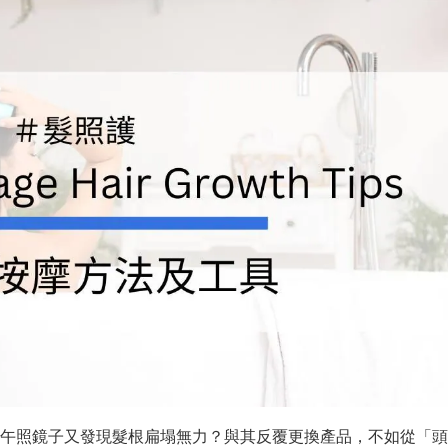
下午照鏡子又發現髮根扁塌無力？與其反覆更換產品，不如從「