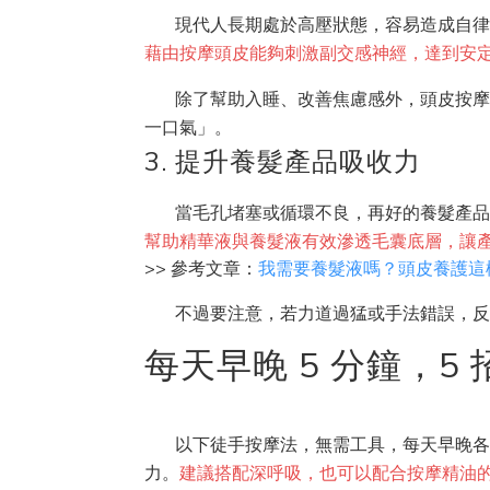
現代人長期處於高壓狀態，容易造成自
藉由按摩頭皮能夠刺激副交感神經，達到安
除了幫助入睡、改善焦慮感外，頭皮按
一口氣」。
3. 提升養髮產品吸收力
當毛孔堵塞或循環不良，再好的養髮產
幫助精華液與養髮液有效滲透毛囊底層，讓
>> 參考文章：
我需要養髮液嗎？頭皮養護這
不過要注意，若力道過猛或手法錯誤，
每天早晚 5 分鐘，
以下徒手按摩法，無需工具，每天早晚各
力。
建議搭配深呼吸，也可以配合按摩精油