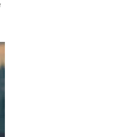
會
的
。