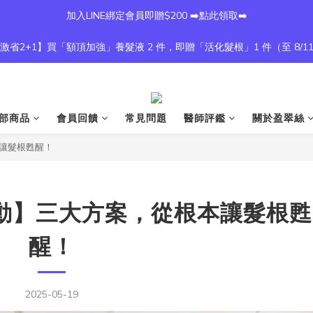
加入LINE綁定會員即贈$200 ➡️點此領取➡️
激省2+1】買「額頂加強」養髮液 2 件，即贈「活化髮根」1 件（至 8/1
部商品
會員回饋
常見問題
醫師評鑑
關於盈翠絲
讓髮根甦醒！
動】三大方案，從根本讓髮根甦
醒！
2025-05-19