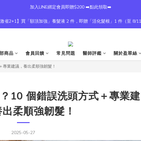
加入LINE綁定會員即贈$200 ➡️點此領取➡️
激省2+1】買「額頂加強」養髮液 2 件，即贈「活化髮根」1 件（至 8/1
部商品
會員回饋
常見問題
醫師評鑑
關於盈翠絲
式＋專業建議，養出柔順強韌髮！
？10 個錯誤洗頭方式＋專業建
養出柔順強韌髮！
2025-05-27