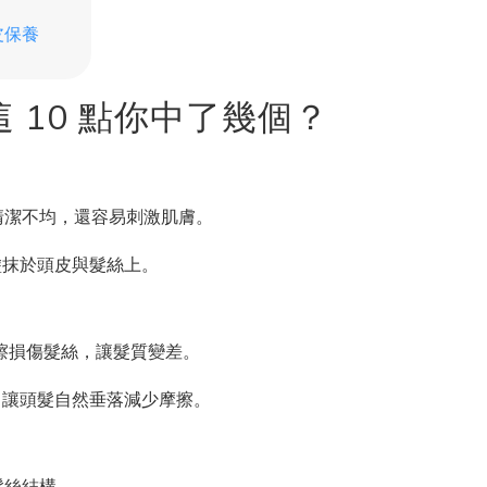
皮保養
 10 點你中了幾個？
清潔不均，還容易刺激肌膚。
塗抹於頭皮與髮絲上。
擦損傷髮絲，讓髮質變差。
，讓頭髮自然垂落減少摩擦。
髮絲結構。