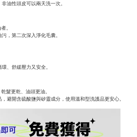
，非油性頭皮可以兩天洗一次。
油者。
油污，第二次深入淨化毛囊。
循環、舒緩壓力又安全。
，乾髮更乾、油頭更油。
品，避開含硫酸鹽與矽靈成分，使用溫和型洗護品更安心。