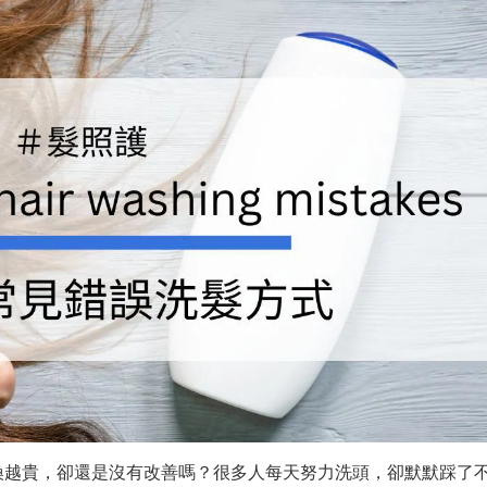
換越貴，卻還是沒有改善嗎？很多人每天努力洗頭，卻默默踩了