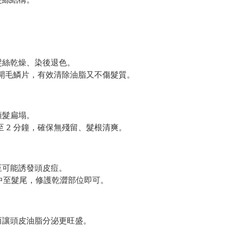
髮絲乾燥、染後退色。
打開毛鱗片，有效清除油脂又不傷髮質。
頭髮扁塌。
至 2 分鐘，確保無殘留、髮根清爽。
至可能誘發頭皮痘。
中至髮尾，修護乾澀部位即可。
而讓頭皮油脂分泌更旺盛。