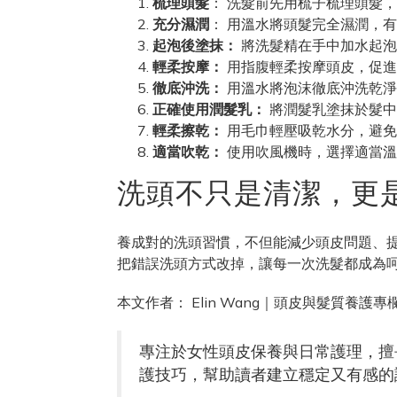
梳理頭髮
： 洗髮前先用梳子梳理頭髮
充分濕潤
： 用溫水將頭髮完全濕潤，
起泡後塗抹：
將洗髮精在手中加水起泡
輕柔按摩：
用指腹輕柔按摩頭皮，促進
徹底沖洗：
用溫水將泡沫徹底沖洗乾淨
正確使用潤髮乳：
將潤髮乳塗抹於髮中
輕柔擦乾：
用毛巾輕壓吸乾水分，避免
適當吹乾：
使用吹風機時，選擇適當溫
洗頭不只是清潔，更
養成對的洗頭習慣，不但能減少頭皮問題、
把錯誤洗頭方式改掉，讓每一次洗髮都成為
本文作者： Elin Wang｜頭皮與髮質養護專
專注於女性頭皮保養與日常護理，擅
護技巧，幫助讀者建立穩定又有感的