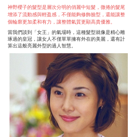
神野櫻子的髮型是層次分明的俏麗中短髮，微捲的髮尾
增添了流動感與輕盈感，不僅能夠修飾臉型，還能讓整
個輪廓更加柔和有力，讓整體氣質更顯高貴優雅。
當我們談到「女王」的氣場時，這種髮型就像是精心雕
琢過的皇冠，讓女人不僅單單擁有外在的美麗，還有計
算出這般亮麗外型的過人智慧。