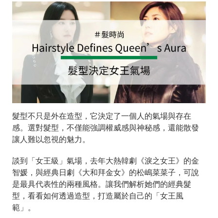
髮型不只是外在造型，它決定了一個人的氣場與存在
感。選對髮型，不僅能強調權威感與神秘感，還能散發
讓人難以忽視的魅力。
談到「女王級」氣場，去年大熱韓劇《淚之女王》的金
智媛，與經典日劇《大和拜金女》的松嶋菜菜子，可說
是最具代表性的兩種風格。讓我們解析她們的經典髮
型，看看如何透過造型，打造屬於自己的「女王風
範」。