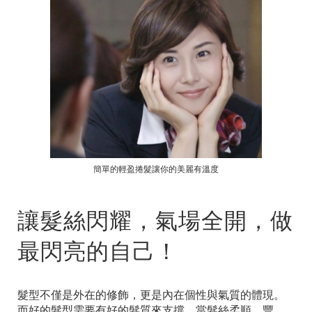
簡單的輕盈捲髮讓你的美麗有溫度
讓髮絲閃耀，氣場全開，做
最閃亮的自己！
髮型不僅是外在的修飾，更是內在個性與氣質的體現。
而好的髮型需要有好的髮質來支撐，當髮絲柔順、豐