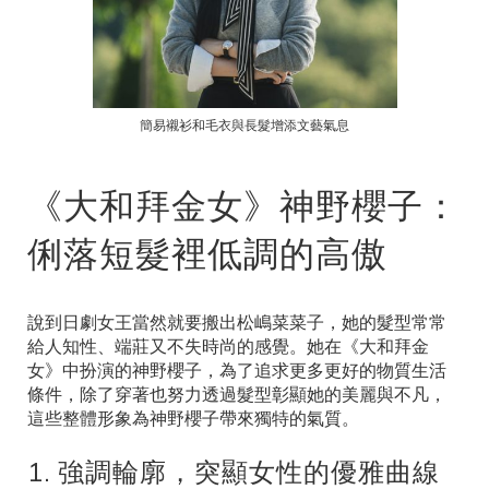
簡易襯衫和毛衣與長髮增添文藝氣息
《大和拜金女》神野櫻子：
俐落短髮裡低調的高傲
說到日劇女王當然就要搬出松嶋菜菜子，她的髮型常常
給人知性、端莊又不失時尚的感覺。她在《大和拜金
女》中扮演的神野櫻子，為了追求更多更好的物質生活
條件，除了穿著也努力透過髮型彰顯她的美麗與不凡，
這些整體形象為神野櫻子帶來獨特的氣質。
1. 強調輪廓，突顯女性的優雅曲線