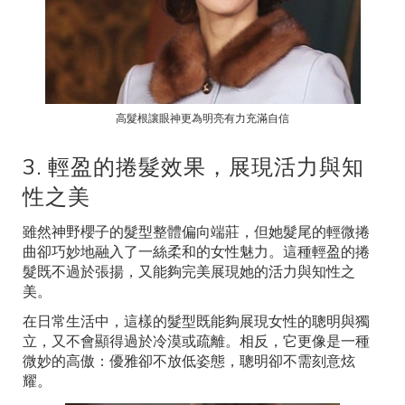
高髮根讓眼神更為明亮有力充滿自信
3. 輕盈的捲髮效果，展現活力與知
性之美
雖然神野櫻子的髮型整體偏向端莊，但她髮尾的輕微捲
曲卻巧妙地融入了一絲柔和的女性魅力。這種輕盈的捲
髮既不過於張揚，又能夠完美展現她的活力與知性之
美。
在日常生活中，這樣的髮型既能夠展現女性的聰明與獨
立，又不會顯得過於冷漠或疏離。相反，它更像是一種
微妙的高傲：優雅卻不放低姿態，聰明卻不需刻意炫
耀。