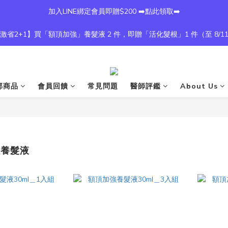
加入LINE綁定會員即贈$200 ➡️點此領取➡️
激省2+1】買「額頂加強」養髮液 2 件，即贈「活化髮根」1 件（至 8/1
部商品
會員回饋
常見問題
醫師評鑑
About Us
版養髮液