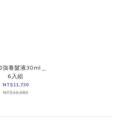
加強養髮液30ml＿
6入組
NT$11,730
NT$16,080