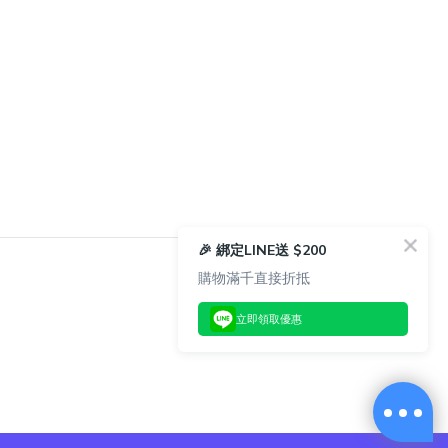
🎉 綁定LINE送 $200
購物滿千直接折抵
立即領取優惠