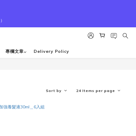
1）
專欄文章⌵
Delivery Policy
Sort by
24 Items per page