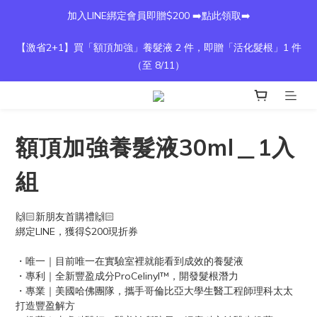
加入LINE綁定會員即贈$200 ➡️點此領取➡️
【激省2+1】買「額頂加強」養髮液 2 件，即贈「活化髮根」1 件
（至 8/11）
額頂加強養髮液30ml＿1入
組
🙌🏻新朋友首購禮🙌🏻
綁定LINE，獲得$200現折券
・唯一｜目前唯一在實驗室裡就能看到成效的養髮液
・專利｜全新豐盈成分ProCelinyl™，開發髮根潛力
・專業｜美國哈佛團隊，攜手哥倫比亞大學生醫工程師理科太太
打造豐盈解方