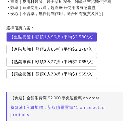
・推薦｜皮膚科醫師、醫美診所院長、婦產科主治醫生推薦
・效率｜連續使用八週，超過86%使用者有感豐盈
・安心｜不含藥，無任何副作用，適合所有髮質及性別
選擇優惠方案：
【重點養髮】額頂1入96折 (平均$2,580/入)
【進階加強】額頂2入85折 (平均$2,275/入)
【熱銷推薦】額頂3入77折 (平均$2,065/入)
【頂級養護】額頂6入73折 (平均$1,955/入)
【免運】全館消費滿 $2,000 享免運優惠 on order
養髮液1入組加贈：新版噴霧壓頭*1 on selected
products