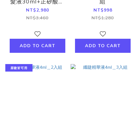
髮液30ml+正矽酸補
組
充包(30粒)
NT$2,980
NT$998
NT$3,460
NT$1,280
ADD TO CART
ADD TO CART
眉睫皆可用