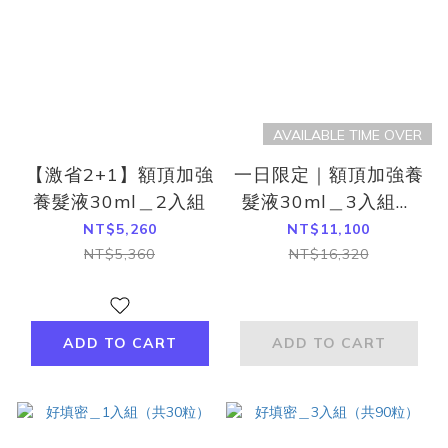
AVAILABLE TIME OVER
【激省2+1】額頂加強
一日限定｜額頂加強養
養髮液30ml＿2入組
髮液30ml＿3入組＋
正矽酸膠囊＿3入組
NT$5,260
NT$11,100
（共180粒）＋瞬效蓬
NT$5,360
NT$16,320
鬆洗髮精300ml＿3入
組（白茶）
ADD TO CART
ADD TO CART