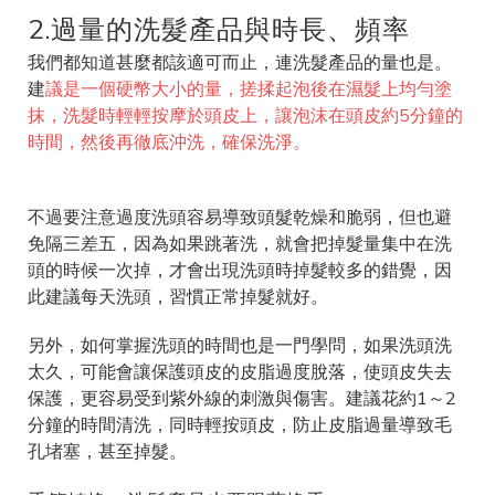
2.過量的洗髮產品與時長、頻率
我們都知道甚麼都該適可而止，連洗髮產品的量也是。
建
議是一個硬幣大小的量，搓揉起泡後在濕髮上均勻塗
抹，洗髮時輕輕按摩於頭皮上，讓泡沫在頭皮約5分鐘的
時間，然後再徹底沖洗，確保洗淨。
不過要注意過度洗頭容易導致頭髮乾燥和脆弱，但也避
免隔三差五，因為如果跳著洗，就會把掉髮量集中在洗
頭的時候一次掉，才會出現洗頭時掉髮較多的錯覺，因
此建議每天洗頭，習慣正常掉髮就好。
另外，如何掌握洗頭的時間也是一門學問，如果洗頭洗
太久，可能會讓保護頭皮的皮脂過度脫落，使頭皮失去
保護，更容易受到紫外線的刺激與傷害。建議花約1～2
分鐘的時間清洗，同時輕按頭皮，防止皮脂過量導致毛
孔堵塞，甚至掉髮。