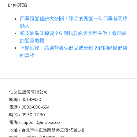
延伸閱讀
四季護髮秘訣大公開！讓你的秀髮一年四季都閃耀
動人
頭皮油癢又掉髮？6 個錯誤妳天天都在做！救回妳
的髮量危機
掉髮困擾！該選營養保健品或藥物？解開頭髮健康
的真相
仙女星股份有限公司
統編 / 00149920
電話 / 0800-000-654
時間 / 09:30-17:30
電郵 / support@intress.co
地址 / 台北市中正區南昌路二段45號1樓