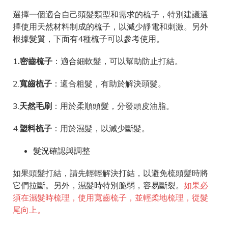
選擇一個適合自己頭髮類型和需求的梳子，特別建議選
擇使用天然材料制成的梳子，以減少靜電和刺激。另外
根據髮質，下面有4種梳子可以參考使用。
1
.密齒梳子
：適合細軟髮，可以幫助防止打結。
2.
寬齒梳子
：適合粗髮，有助於解決頭髮。
3.
天然毛刷
：用於柔順頭髮，分發頭皮油脂。
4.
塑料梳子
：用於濕髮，以減少斷髮。
髮況確認與調整
如果頭髮打結，請先輕輕解決打結，以避免梳頭髮時將
它們拉斷。另外，濕髮時特別脆弱，容易斷裂。
如果必
須在濕髮時梳理，使用寬齒梳子，並輕柔地梳理，從髮
尾向上。