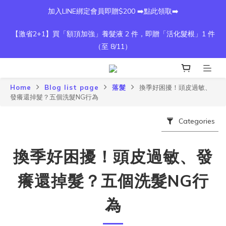
加入LINE綁定會員即贈$200 ➡️點此領取➡️
【激省2+1】買「額頂加強」養髮液 2 件，即贈「活化髮根」1 件
（至 8/11）
Home
Blog list page
落髮
換季好困擾！頭皮過敏、
發癢還掉髮？五個洗髮NG行為
Categories
換季好困擾！頭皮過敏、發
癢還掉髮？五個洗髮NG行
為