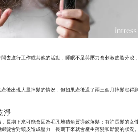
時間去進行工作或其他的活動，睡眠不足與壓力會刺激皮脂分泌
生產後出現大量掉髮的情況，但如果產後過了兩三個月掉髮沒得
乾淨
潔，長期下來可能會因為毛孔堆積角質導致落髮；有許長髮的女
但綁髮會對頭皮造成壓力，長期下來就會產生落髮和斷髮的狀況