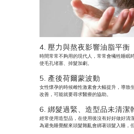
4. 壓力與熬夜影響油脂平衡
時間常常不夠用的現代人，常常會犧牲睡眠
使毛孔堵塞、掉髮加劇。
5. 產後荷爾蒙波動
女性懷孕的時候雌性激素會大幅提升，導致
改善，可能就要尋求醫療的協助。
6. 綁髮過緊、造型品未清潔
經常使用造型品，在使用後沒有好好做好清
為避免睡覺醒來頭髮雜亂會綁著頭髮入睡，