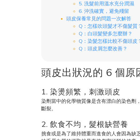
5. 洗髮前用溫水充分潤濕
6. 沖洗確實，避免殘留
頭皮保養常見的問題一次解答
Q：怎樣吹頭髮才不傷髮質
Q：白頭髮變多怎麼辦？
Q：染髮怎樣比較不傷頭皮
Q：頭皮屑怎麼改善？
頭皮出狀況的 6 個
1. 染燙頻繁，刺激頭皮
染劑當中的化學物質像是含有漂白的染色劑
斷裂。
2. 飲食不均，髮根缺營養
挑食或是為了維持體重而進食的人會因為缺