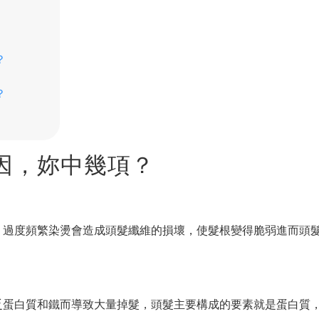
？
？
原因，妳中幾項？
，過度頻繁染燙會造成頭髮纖維的損壞，使髮根變得脆弱進而頭
乏蛋白質和鐵而導致大量掉髮，頭髮主要構成的要素就是蛋白質