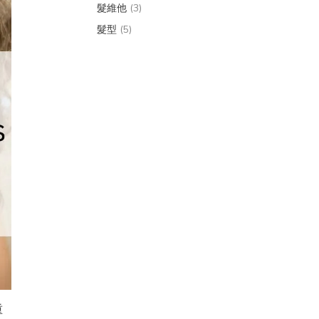
髮維他
(3)
髮型
(5)
重