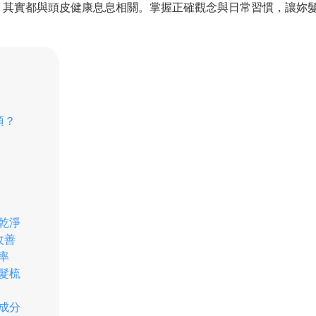
，其實都與頭皮健康息息相關。掌握正確觀念與日常習慣，讓妳
項？
潔乾淨
改善
率
洗髮梳
激成分