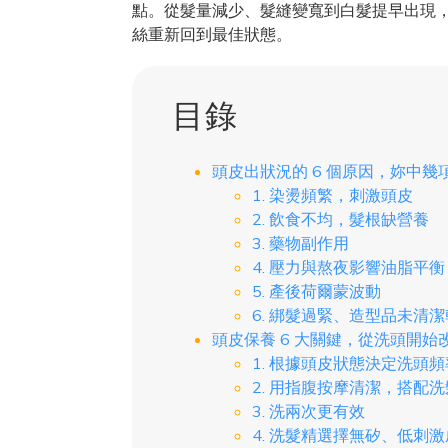
點。從髮量減少、髮縫變寬到白髮提早出現
絲重新回到最佳狀態。
目錄
頭皮出狀況的 6 個原因，妳中幾
1. 染燙頻繁，刺激頭皮
2. 飲食不均，髮根缺營養
3. 藥物副作用
4. 壓力與熬夜影響油脂平衡
5. 產後荷爾蒙波動
6. 綁髮過緊、造型品未清
頭皮保養 6 大關鍵，從洗頭開始
1. 根據頭皮狀態決定洗頭頻
2. 用指腹按摩清潔，搭配
3. 洗兩次更有效
4. 洗髮精選擇無矽、低刺