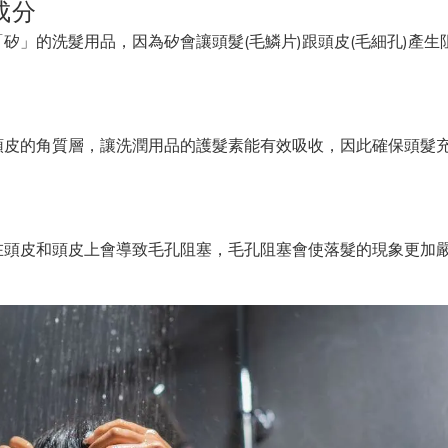
成分
矽」的洗髮用品，因為矽會讓頭髮(毛鱗片)跟頭皮(毛細孔)產生
頭皮的角質層，讓洗潤用品的護髮素能有效吸收，因此確保頭髮
在頭皮和頭皮上會導致毛孔阻塞，毛孔阻塞會使落髮的現象更加