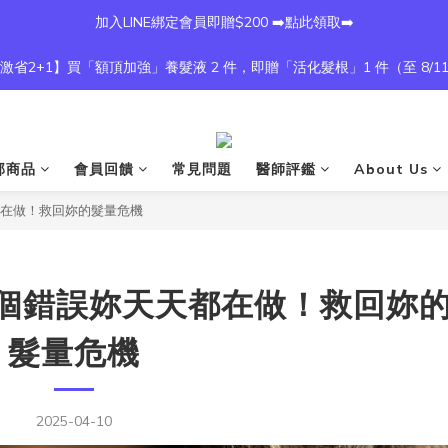
加入LINE綁定會員即贈$200 ➡️點此領取➡️
激省2+1】買「額頂加強」養髮液 2 件，即贈「活化髮根」1 件（至 8/1
部商品
會員回饋
常見問題
醫師評鑑
About Us
都在做！救回妳的髮量危機
 個錯誤妳天天都在做！救回妳
髮量危機
2025-04-10