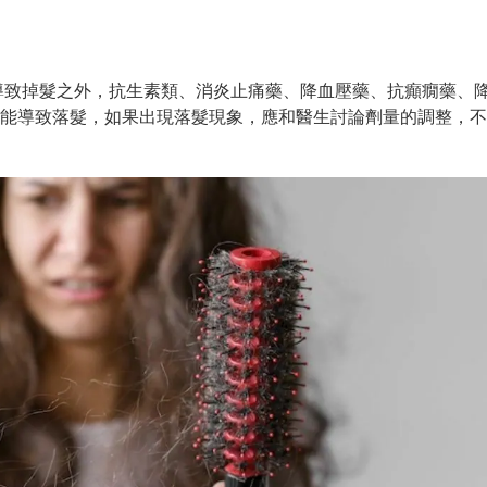
。
導致掉髮之外，抗生素類、消炎止痛藥、降血壓藥、抗癲癇藥、
可能導致落髮，如果出現落髮現象，應和醫生討論劑量的調整，