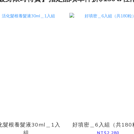
化髮根養髮液30ml＿1入
好填密＿6入組（共180
組
NT$2,280