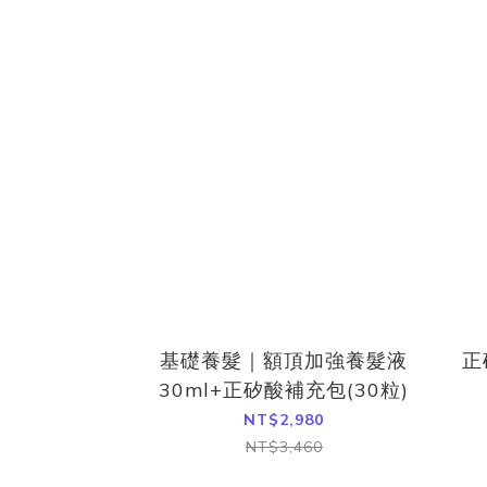
基礎養髮｜額頂加強養髮液
正
30ml+正矽酸補充包(30粒)
NT$2,980
NT$3,460