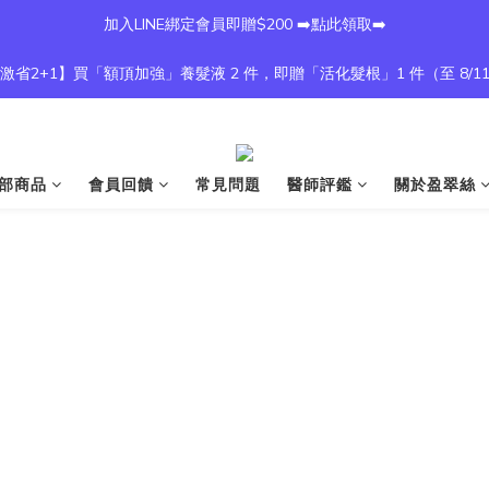
加入LINE綁定會員即贈$200 ➡️點此領取➡️
激省2+1】買「額頂加強」養髮液 2 件，即贈「活化髮根」1 件（至 8/1
部商品
會員回饋
常見問題
醫師評鑑
關於盈翠絲