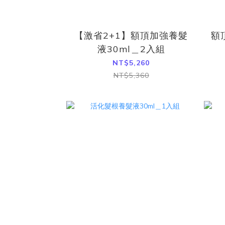
【激省2+1】額頂加強養髮
額
液30ml＿2入組
NT$5,260
NT$5,360