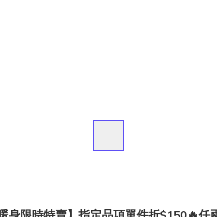
/9暖身限時特賣】指定品項單件折$150🔥任