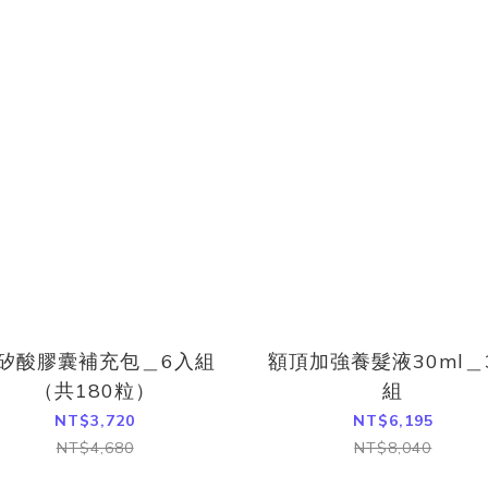
矽酸膠囊補充包＿6入組
額頂加強養髮液30ml＿
（共180粒）
組
NT$3,720
NT$6,195
NT$4,680
NT$8,040