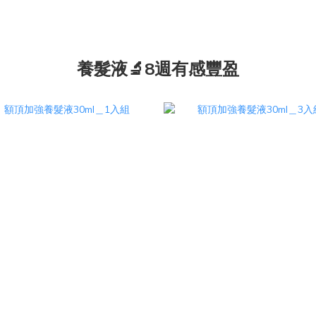
養髮液🔬8週有感豐盈