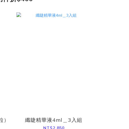
粒）
纖睫精華液4ml＿3入組
NT$2,850