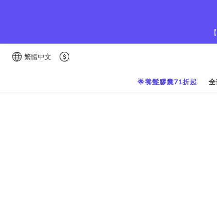
【
繁體中文
🌟養髮膠囊71折起
全