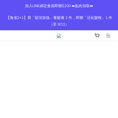
加入LINE綁定會員即贈$200 ➡️點此領取➡️
【激省2+1】買「額頂加強」養髮液 2 件，即贈「活化髮根」1 件
（至 8/11）