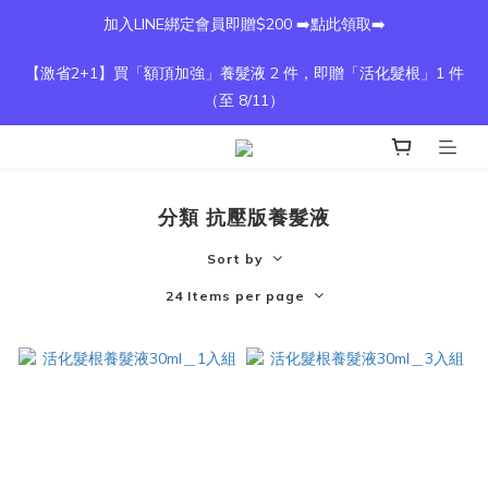
加入LINE綁定會員即贈$200 ➡️點此領取➡️
【激省2+1】買「額頂加強」養髮液 2 件，即贈「活化髮根」1 件
（至 8/11）
分類 抗壓版養髮液
Sort by
24 Items per page