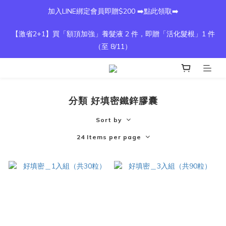
加入LINE綁定會員即贈$200 ➡️點此領取➡️
【激省2+1】買「額頂加強」養髮液 2 件，即贈「活化髮根」1 件
（至 8/11）
分類 好填密鐵鋅膠囊
Sort by
24 Items per page