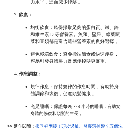
力水平，進而減少掉髮 。
飲食：
均衡飲食：確保攝取足夠的蛋白質、鐵、鋅
和維生素 D 等營養素。魚類、堅果、綠葉蔬
菜和豆類都是富含這些營養素的良好選擇 。
避免極端飲食：避免極端節食或快速瘦身，
容易引發身體壓力反應使掉髮更嚴重。
作息調整：
規律作息：保持規律的作息時間，有助於身
體調節和恢復，促進頭髮健康 。
充足睡眠：保證每
晚 7-8 小時的睡眠，有助於
身體的修復和頭髮的生長 。
>> 延伸閱讀：
換季好困擾！頭皮過敏、發癢還掉髮？五個洗