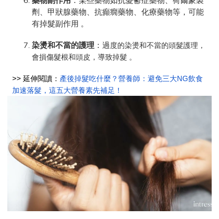
藥物副作用
：某些藥物如抗憂鬱症藥物、荷爾蒙製
劑、甲狀腺藥物、抗癲癇藥物、化療藥物等，可能
有掉髮副作用 。
染燙和不當的護理
：過
度的染燙和不當的頭髮護理，
會損傷髮根和頭皮，導致掉髮 。
>> 延伸閱讀：
產後掉髮吃什麼？營養師：避免三大NG飲食
加速落髮，這五大營養素先補足！