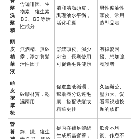
養
含咖啡因、生
髮
溫和清潔頭皮，
男性偏油性
物素、維生素
洗
調理油水平衡，
頭皮、常用
Ｂ3、B5 等活
髮
活化毛囊
造型品者
性成分
精
頭
皮
無酒精、無矽
舒緩頭皮、減少
有掉髮困
精
靈，添加養髮
刺激，長期使用
擾、想加強
華
活性因子
可促進毛囊健康
養護者
液
頭
促進血液循環，
久坐辦公、
皮
矽膠材質，乾
幫助養分送達毛
壓力大、愛
按
濕兩用
囊，搭配洗髮或
看電視邊按
摩
精華更佳
摩的族群
梳
營
從內在補足髮絲
飲食不均
養
鋅、鐵、維生
生成所需營養，
衡、作息不
補
素 B 群、膠原