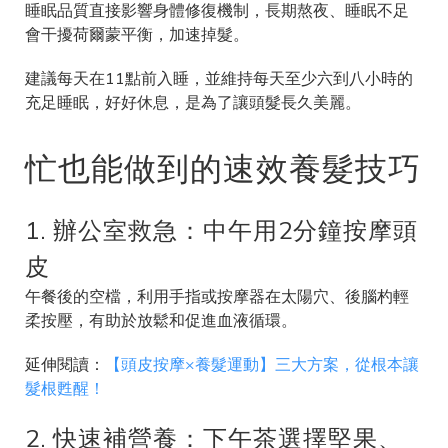
睡眠品質直接影響身體修復機制，長期熬夜、睡眠不足
會干擾荷爾蒙平衡，加速掉髮。
建議每天在11點前入睡，並維持每天至少六到八小時的
充足睡眠，好好休息，是為了讓頭髮長久美麗。
忙也能做到的速效養髮技巧
1. 辦公室救急：中午用2分鐘按摩頭
皮
午餐後的空檔，利用手指或按摩器在太陽穴、後腦杓輕
柔按壓，有助於放鬆和促進血液循環。
延伸閱讀：
【頭皮按摩×養髮運動】三大方案，從根本讓
髮根甦醒！
2. 快速補營養：下午茶選擇堅果、