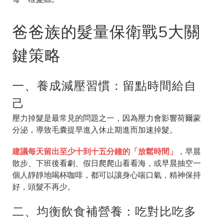
爸爸族的髮量保衛戰5大關
鍵策略
一、養成減壓習慣：留點時間給自
己
壓力掉髮是最常見的問題之一，因為壓力會影響荷爾蒙
分泌，導致毛囊提早進入休止期進而加速掉髮。
建議每天留出至少十到十五分鐘的「放鬆時間」
，早晨
散步、下班後看劇、假日爬爬山看看海，或早晨抽空一
個人靜靜地喝杯咖啡，都可以讓身心喘口氣，精神保持
好，頭髮不再少。
二、均衡飲食補營養：吃對比吃多