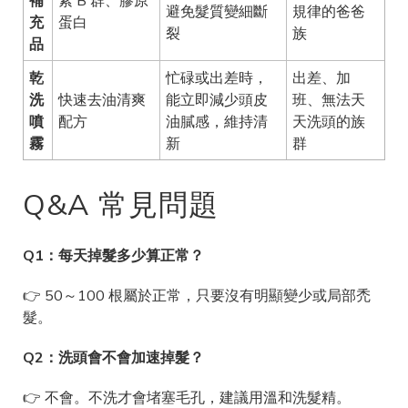
避免髮質變細斷
規律的爸爸
充
蛋白
裂
族
品
乾
忙碌或出差時，
出差、加
洗
快速去油清爽
能立即減少頭皮
班、無法天
噴
配方
油膩感，維持清
天洗頭的族
霧
新
群
Q&A 常見問題
Q1：每天掉髮多少算正常？
👉 50～100 根屬於正常，只要沒有明顯變少或局部禿
髮。
Q2：洗頭會不會加速掉髮？
👉 不會。不洗才會堵塞毛孔，建議用溫和洗髮精。