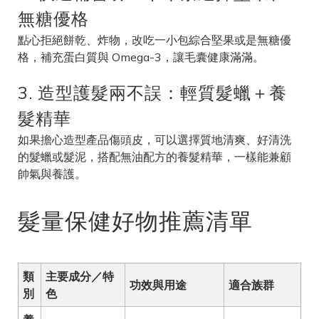
無糖優格
點心拒絕餅乾、炸物，改吃一小包綜合堅果或是無糖優
格，補充蛋白質與 Omega-3，讓毛囊健康滿滿。
3. 造型護髮兩不誤：輕質髮蠟＋養
髮精華
如果擔心造型產品傷頭皮，可以選擇質地清爽、好清洗
的髮蠟或髮泥，搭配無油配方的養髮精華，一樣能兼顧
帥氣與養護。
髮量保健好物推薦清單
類
主要成分／特
功效與用途
適合族群
別
色