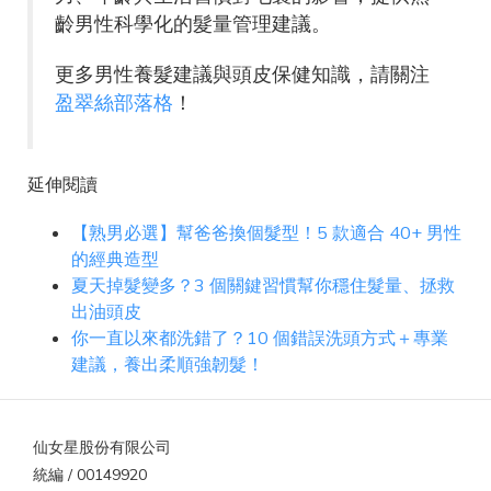
齡男性科學化的髮量管理建議。
更多男性養髮建議與頭皮保健知識，請關注
盈翠絲部落格
！
延伸閱讀
【熟男必選】幫爸爸換個髮型！5 款適合 40+ 男性
的經典造型
夏天掉髮變多？3 個關鍵習慣幫你穩住髮量、拯救
出油頭皮
你一直以來都洗錯了？10 個錯誤洗頭方式＋專業
建議，養出柔順強韌髮！
仙女星股份有限公司
統編 / 00149920