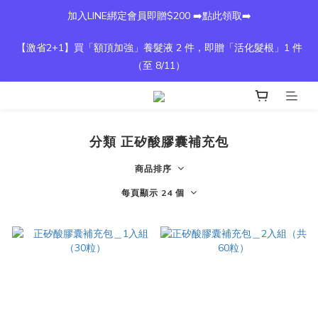
加入LINE綁定會員即贈$200 ➡️點此領取➡️
【激省2+1】買「額頂加強」養髮液 2 件，即贈「活化髮根」1 件
（至 8/11）
分類 正矽酸膠囊補充包
商品排序
每頁顯示 24 個