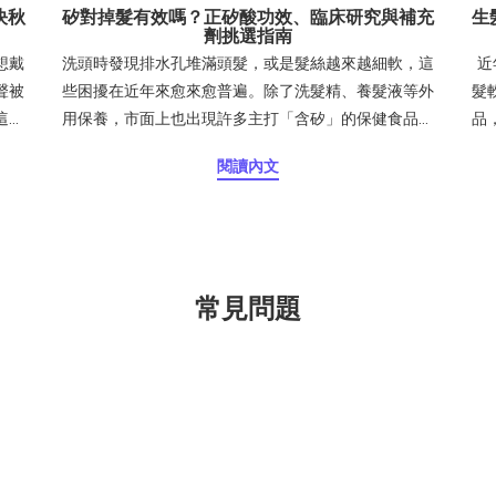
決秋
矽對掉髮有效嗎？正矽酸功效、臨床研究與補充
生
劑挑選指南
想戴
洗頭時發現排水孔堆滿頭髮，或是髮絲越來越細軟，這
近
聲被
些困擾在近年來愈來愈普遍。除了洗髮精、養髮液等外
髮
這篇
用保養，市面上也出現許多主打「含矽」的保健食品。
品
旅遊
然而，並不是所有矽補充品都真的有效，關鍵就在於
物素
閱讀內文
。頭
「矽的型態」與「吸收率」。目錄矽補充劑的型態差異
頭髮
科學研究證實：正矽酸（OSA）的真功效研究一：正矽
（O
邊帶
酸對皮膚、指甲與頭髮的影響研究二：正矽酸對細髮女
成
氣中
性髮絲厚度與韌性的影響兩篇研究的綜合結論吸收率比
同
留在
較：不同「矽」型態差異正矽酸（OSA）二氧化矽
來
常見問題
是冬
（Silica）植物來源矽（如竹萃取、穀物、蔬菜等）專
原
！台
利高吸收型（Mesoporosil®）怎麼挑選矽補充劑？三
纖
 2
大原則1. 選擇有實驗數據支持的產品2. 補充週期要有耐
說
人開
心3. 怎麼觀察成效？常見問題 FAQQ：矽需要多久才會
劑
下，
見效？Q：矽有副作用嗎？Q：誰適合補充矽？總結矽
充
」、
補充劑的型態差異當你在藥局或保健食品網站瀏覽時，
到
讓頭
常會看到矽保健食品這樣標示：竹萃取矽（Bamboo
Q