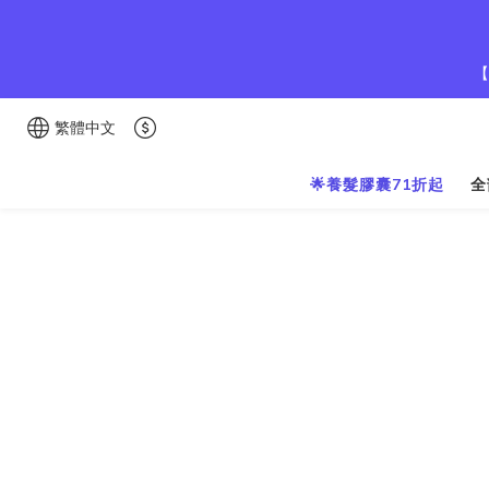
【
繁體中文
🌟養髮膠囊71折起
全