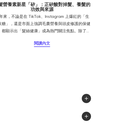
髮營養素新星「矽」：正矽酸對掉髮、養髮的
功效與來源
年來，不論是在 TikTok、Instagram 上爆紅的「生
軟糖」，還是市面上強調毛囊營養與頭皮修護的保健
，都顯示出「髮絲健康」成為熱門關注焦點。除了生
、鋅等常見成分外，矽（Silicon） 正悄悄成為養髮
閱讀內文
界的新明星，特別是吸收率更高的 正矽酸
rthosilicic Acid, OSA），更被視為頂級配方的關鍵
分。「矽」看似屬於科技材料，但其實在人類健康中
樣不可或缺，尤其對髮絲與頭皮來說，它正發揮著越
越重要的角色。目錄矽對頭髮的 3 大功效1、促進膠
蛋白合成，支撐毛囊健康2、髮絲更強韌：矽改善髮
維結構3、守護毛囊環境：矽強化結締組織研究怎麼
？矽對頭髮的作用哪些食物含矽？日常天然來源補充
中的矽：正矽酸 (OSA) 為何吸收率更高？常見矽補
Q&AQ：補矽會不會有副作用？Q：補充多久可以看
效果？Q：除了對髮絲，對皮膚與指甲也有幫助嗎？
：和哪些營養素一起吃更有效？營養師小叮嚀：挑選