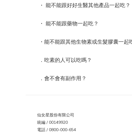
髮在秋冬季節更容易蓄電。你知道嗎？靜電其實很
・ 能不能跟好好生醫其他產品一起吃？
質靜電不只是造型問題，也反映出髮絲的乾燥狀態
究指出，靜電會增加髮絲摩擦力與梳理力，使頭髮
・ 能不能跟藥物一起吃？
易斷裂、角質層剝落。當角質層受損後，髮絲更
水，導致乾燥與靜電持續惡化。染燙後、常吹整或
偏乾的髮質，都屬於靜電高風險族群。實用抗靜電
・能不能跟其他生物素或生髮膠囊一起
招，從旅程到日常都適用1. 保濕是第一步乾燥的頭
容易帶電。洗完頭後一定要使用潤髮乳或護髮油，
．吃素的人可以吃嗎？
也能補充免沖護髮乳，讓髮絲維持潤澤。2. 換一支
塑膠梳最容易蓄電，木梳或金屬梳則能導電釋放靜
出國時可攜帶小型木梳或抗靜電梳具。3. 選對衣物
．會不會有副作用？
壓克力、尼龍、聚酯纖維衣物摩擦力強，最容易起
改穿棉質、絲質或羊毛混紡衣物能大幅減少靜電。4.
持空氣濕度台灣或國外都一樣，濕度過低是靜電主
可在室內放一杯水或加濕器，維持濕度約 50%。5.
免過熱吹風高溫會破壞角質層，導致更乾更電。建
仙女星股份有限公司
用中溫或具負離子功能的吹風機，減少靜電與水
統編 / 00149920
失。出國更明顯！這些國家是靜電重災區若你打算
電話 / 0800-000-654