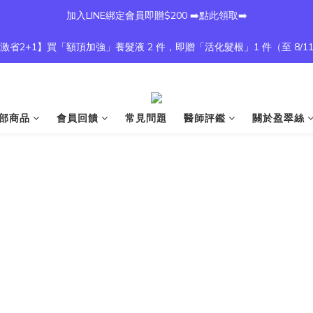
加入LINE綁定會員即贈$200 ➡️點此領取➡️
激省2+1】買「額頂加強」養髮液 2 件，即贈「活化髮根」1 件（至 8/1
部商品
會員回饋
常見問題
醫師評鑑
關於盈翠絲