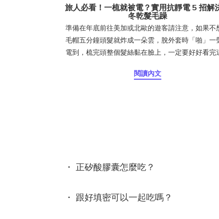
旅人必看！一梳就被電？實用抗靜電 5 招解
冬乾髮毛躁
準備在年底前往美加或北歐的遊客請注意，如果不
毛帽五分鐘頭髮就炸成一朵雲，脫外套時「啪」一
電到，梳完頭整個髮絲黏在臉上，一定要好好看完
文章，帶你了解靜電為什麼找上頭髮、台灣人出國
閱讀內文
時該注意什麼，以及日常最實用的防靜電保養方式
髮為什麼會產生靜電？靜電是摩擦生電的結果。當
與衣物、毛帽或梳子摩擦時，電子會互相轉移，一
正電、一邊帶負電。若空氣濕度夠高，電荷會被水
和；但當空氣乾燥時，這些電荷無法散去，就會停
頭髮上，讓髮絲之間互相排斥、炸開、亂飛。這也
天最常見的靜電現象。其實潮濕的台灣也會有靜電
灣給人的印象是「濕答答」，但其實在 11 月到隔年
・ 正矽酸膠囊怎麼吃？
月間，東北季風帶來冷空氣與乾燥氣流，加上許多
除濕機或冷氣暖風，室內濕度往往下降到 40% 以
・ 跟好填密可以一起吃嗎？
正是靜電最容易發生的區間。北部常見「外濕內乾
中部早晚溫差大、南部風大又乾燥，這些條件都會