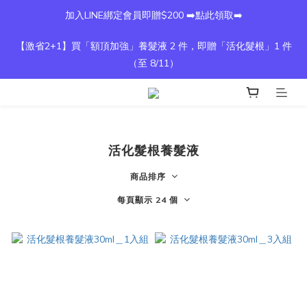
加入LINE綁定會員即贈$200 ➡️點此領取➡️
【激省2+1】買「額頂加強」養髮液 2 件，即贈「活化髮根」1 件
（至 8/11）
活化髮根養髮液
商品排序
每頁顯示 24 個