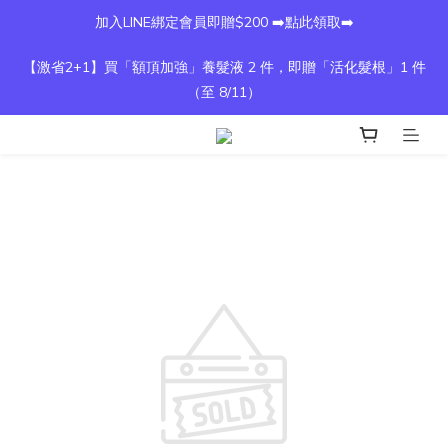
加入LINE綁定會員即贈$200 ➡️點此領取➡️
【激省2+1】買「額頂加強」養髮液 2 件，即贈「活化髮根」1 件
（至 8/11）