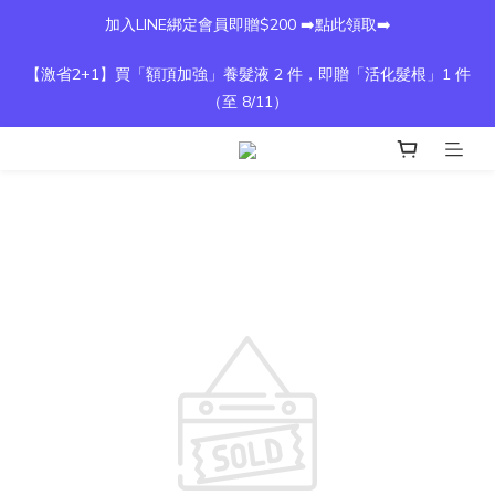
加入LINE綁定會員即贈$200 ➡️點此領取➡️
【激省2+1】買「額頂加強」養髮液 2 件，即贈「活化髮根」1 件
（至 8/11）