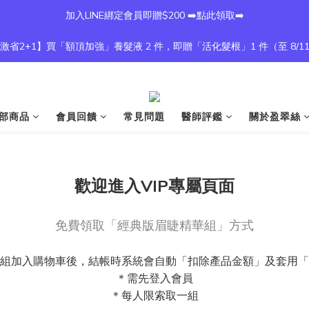
加入LINE綁定會員即贈$200 ➡️點此領取➡️
激省2+1】買「額頂加強」養髮液 2 件，即贈「活化髮根」1 件（至 8/1
部商品
會員回饋
常見問題
醫師評鑑
關於盈翠絲
歡迎進入VIP專屬頁面
免費領取「經典版眉睫精華組」方式
組加入購物車後，結帳時系統會自動「扣除產品金額」及套用「
＊需先登入會員
＊每人限索取一組