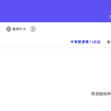
【
繁體中文
🌟養髮膠囊71折起
全
將眉睫精華