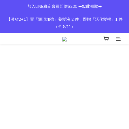
加入LINE綁定會員即贈$200 ➡️點此領取➡️
【激省2+1】買「額頂加強」養髮液 2 件，即贈「活化髮根」1 件
（至 8/11）