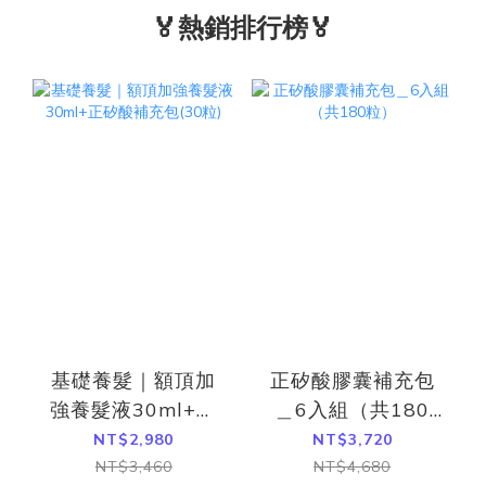
🏅熱銷排行榜🏅
基礎養髮｜額頂加
正矽酸膠囊補充包
強養髮液30ml+正
＿6入組（共180
矽酸補充包(30粒)
粒）
NT$2,980
NT$3,720
NT$3,460
NT$4,680