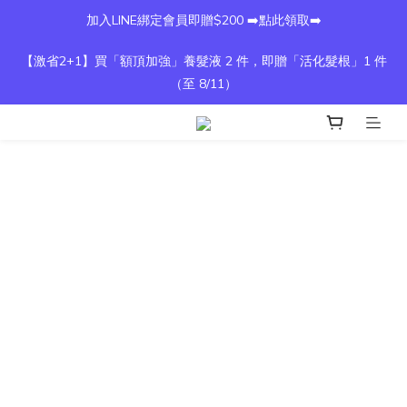
加入LINE綁定會員即贈$200 ➡️點此領取➡️
【激省2+1】買「額頂加強」養髮液 2 件，即贈「活化髮根」1 件
（至 8/11）