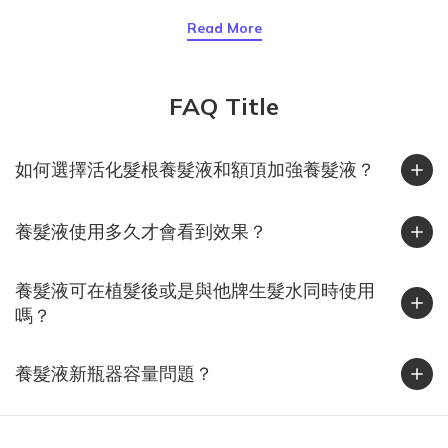
髮、台灣人出國旅遊時該注意什麼，以及日常最實用的防靜電保養
Read More
方式。頭髮為什麼會產生靜電？靜電是摩擦生電的結果。當頭髮與
衣物、毛帽或梳子摩擦時，電子會互相轉移，一邊帶正電、一邊帶
負電。若空氣濕度夠高，電荷會被水氣中和；但當空氣乾燥時，這
FAQ Title
些電荷無法散去，就會停留在頭髮上，讓髮絲之間互相排斥、炸
開、亂飛。這也是冬天最常見的靜電現象。其實潮濕的台灣也會有
靜電！台灣給人的印象是「濕答答」，但其實在 11 月到隔年 2 月
如何選擇活化髮根養髮液和額頂加強養髮液？
間，東北季風帶來冷空氣與乾燥氣流，加上許多人開除濕機或冷氣
暖風，室內濕度往往下降到 40% 以下，正是靜電最容易發生的區
養髮液使用多久才會看到效果？
間。北部常見「外濕內乾」、中部早晚溫差大、南部風大又乾燥，
這些條件都會讓頭髮在秋冬季節更容易蓄電。你知道嗎？靜電其實
很傷髮質靜電不只是造型問題，也反映出髮絲的乾燥狀態。研究指
養髮液可在植髮後或是與他牌生髮水同時使用
出，靜電會增加髮絲摩擦力與梳理力，使頭髮更容易斷裂、角質層
嗎？
剝落。當角質層受損後，髮絲更難保水，導致乾燥與靜電持續惡
化。染燙後、常吹整或自然偏乾的髮質，都屬於靜電高風險族群。
養髮液新瓶器容量問題？
實用抗靜電 5 招，從旅程到日常都適用1. 保濕是第一步乾燥的頭髮
最容易帶電。洗完頭後一定要使用潤髮乳或護髮油，平時也能補充
免沖護髮乳，讓髮絲維持潤澤。2. 換一支梳子塑膠梳最容易蓄電，