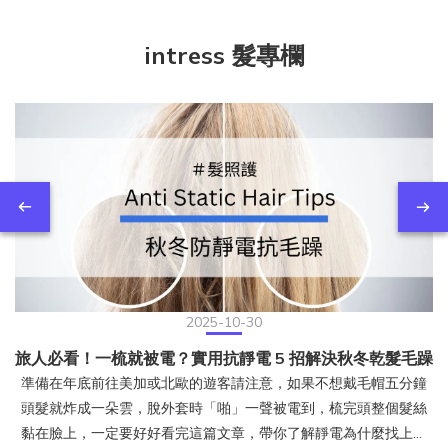
intress 髮專欄
2025-10-30
旅人必看！一梳就被電？實用抗靜電 5 招解決秋冬乾髮毛躁
準備在年底前往美加或北歐的遊客請注意，如果不想戴毛帽五分鐘
頭髮就炸成一朵雲，脫外套時「啪」一聲被電到，梳完頭整個髮絲
黏在臉上，一定要好好看完這篇文章，帶你了解靜電為什麼找上頭