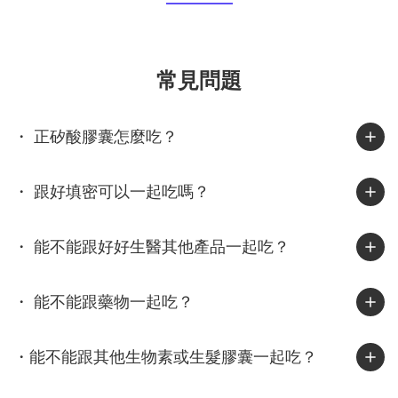
衣物、毛帽或梳子摩擦時，電子會互相轉移，一邊帶正電、一邊帶
負電。若空氣濕度夠高，電荷會被水氣中和；但當空氣乾燥時，這
些電荷無法散去，就會停留在頭髮上，讓髮絲之間互相排斥、炸
常見問題
開、亂飛。這也是冬天最常見的靜電現象。其實潮濕的台灣也會有
靜電！台灣給人的印象是「濕答答」，但其實在 11 月到隔年 2 月
間，東北季風帶來冷空氣與乾燥氣流，加上許多人開除濕機或冷氣
・ 正矽酸膠囊怎麼吃？
暖風，室內濕度往往下降到 40% 以下，正是靜電最容易發生的區
間。北部常見「外濕內乾」、中部早晚溫差大、南部風大又乾燥，
・ 跟好填密可以一起吃嗎？
這些條件都會讓頭髮在秋冬季節更容易蓄電。你知道嗎？靜電其實
很傷髮質靜電不只是造型問題，也反映出髮絲的乾燥狀態。研究指
出，靜電會增加髮絲摩擦力與梳理力，使頭髮更容易斷裂、角質層
・ 能不能跟好好生醫其他產品一起吃？
剝落。當角質層受損後，髮絲更難保水，導致乾燥與靜電持續惡
化。染燙後、常吹整或自然偏乾的髮質，都屬於靜電高風險族群。
・ 能不能跟藥物一起吃？
實用抗靜電 5 招，從旅程到日常都適用1. 保濕是第一步乾燥的頭髮
最容易帶電。洗完頭後一定要使用潤髮乳或護髮油，平時也能補充
免沖護髮乳，讓髮絲維持潤澤。2. 換一支梳子塑膠梳最容易蓄電，
・能不能跟其他生物素或生髮膠囊一起吃？
木梳或金屬梳則能導電釋放靜電。出國時可攜帶小型木梳或抗靜電