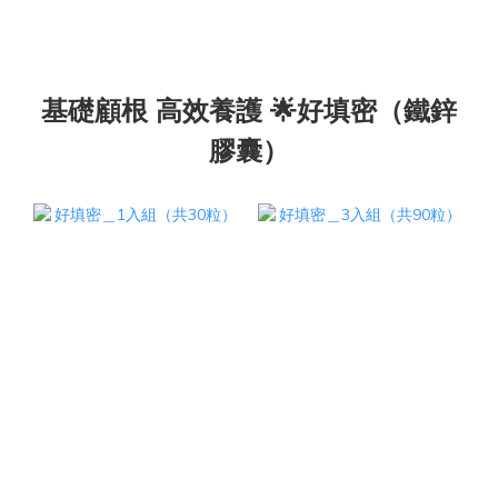
基礎顧根 高效養護 🌟好填密（鐵鋅
膠囊）