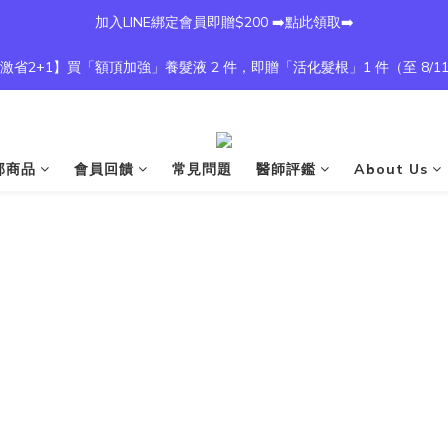
加入LINE綁定會員即贈$200 ➡️點此領取➡️
激省2+1】買「額頂加強」養髮液 2 件，即贈「活化髮根」1 件（至 8/1
部商品
會員回饋
常見問題
醫師評鑑
About Us