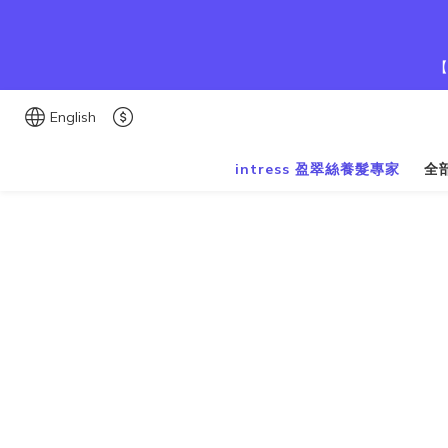
【
English
intress 盈翠絲養髮專家
全