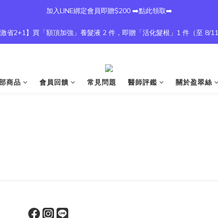
加入LINE綁定會員即贈$200 ➡️點此領取➡️
激省2+1】買「額頂加強」養髮液 2 件，即贈「活化髮根」1 件（至 8/1
部商品
會員回饋
常見問題
醫師評鑑
關於盈翠絲