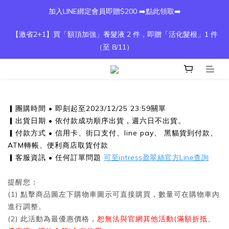
加入LINE綁定會員即贈$200 ➡️點此領取➡️
【激省2+1】買「額頂加強」養髮液 2 件，即贈「活化髮根」1 件
（至 8/11）
▎團購時間 • 即刻起至2023/12/25 23:59關單
▎出貨日期 • 依付款成功順序出貨，週六日不出貨。
▎付款方式 • 信用卡、街口支付、line pay、 黑貓貨到付款、
ATM轉帳、便利商店取貨付款
▎客服資訊 • 任何訂單問題
可至intress盈翠絲官方Line查詢
提醒您：
(1) 點擊商品圖左下購物車圖示可直接購買，數量可在購物車內
進行調整。
(2) 此活動為最優惠價格，
恕無法與官網其他活動(滿額折抵、