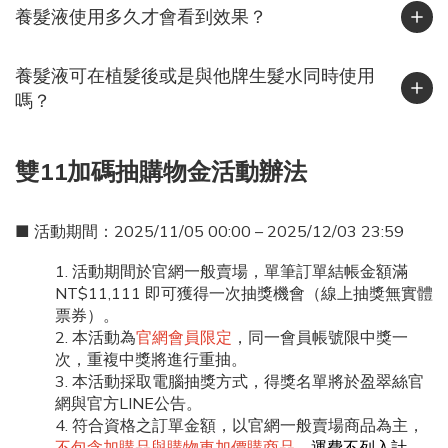
養髮液使用多久才會看到效果？
間。北部常見「外濕內乾」、中部早晚溫差大、南部風大又乾燥，
這些條件都會讓頭髮在秋冬季節更容易蓄電。你知道嗎？靜電其實
很傷髮質靜電不只是造型問題，也反映出髮絲的乾燥狀態。研究指
養髮液可在植髮後或是與他牌生髮水同時使用
出，靜電會增加髮絲摩擦力與梳理力，使頭髮更容易斷裂、角質層
嗎？
剝落。當角質層受損後，髮絲更難保水，導致乾燥與靜電持續惡
化。染燙後、常吹整或自然偏乾的髮質，都屬於靜電高風險族群。
雙11加碼抽購物金活動辦法
實用抗靜電 5 招，從旅程到日常都適用1. 保濕是第一步乾燥的頭髮
最容易帶電。洗完頭後一定要使用潤髮乳或護髮油，平時也能補充
免沖護髮乳，讓髮絲維持潤澤。2. 換一支梳子塑膠梳最容易蓄電，
■ 活動期間：2025/11/05 00:00 – 2025/12/03 23:59
木梳或金屬梳則能導電釋放靜電。出國時可攜帶小型木梳或抗靜電
梳具。3. 選對衣物材質壓克力、尼龍、聚酯纖維衣物摩擦力強，最
活動期間於官網一般賣場，單筆訂單結帳金額滿
NT$11,111 即可獲得一次抽獎機會（線上抽獎無實體
容易起電。改穿棉質、絲質或羊毛混紡衣物能大幅減少靜電。4. 保
票券）。
持空氣濕度台灣或國外都一樣，濕度過低是靜電主因。可在室內放
本活動為
官網會員限定
，同一會員帳號限中獎一
一杯水或加濕器，維持濕度約 50%。5. 避免過熱吹風高溫會破壞角
次，重複中獎將進行重抽。
質層，導致更乾更電。建議使用中溫或具負離子功能的吹風機，減
本活動採取電腦抽獎方式，得獎名單將於盈翠絲官
少靜電與水分流失。出國更明顯！這些國家是靜電重災區若你打算
網與官方LINE公告。
在冬天前往乾冷地區旅遊，靜電現象會更明顯。當地氣溫低、濕度
符合資格之訂單金額，以官網一般賣場商品為主，
低、衣物材質偏毛料，都是頭髮起電的完美條件。區域代表城市靜
不包含加購品與購物車加價購商品
，運費不列入計