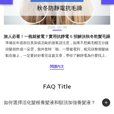
2025-10-30
旅人必看！一梳就被電？實用抗靜電 5 招解決秋冬乾髮毛躁
準備在年底前往美加或北歐的遊客請注意，如果不想戴毛帽五分鐘
頭髮就炸成一朵雲，脫外套時「啪」一聲被電到，梳完頭整個髮絲
黏在臉上，一定要好好看完這篇文章，帶你了解靜電為什麼找上頭
髮、台灣人出國旅遊時該注意什麼，以及日常最實用的防靜電保養
閱讀內文
方式。頭髮為什麼會產生靜電？靜電是摩擦生電的結果。當頭髮與
衣物、毛帽或梳子摩擦時，電子會互相轉移，一邊帶正電、一邊帶
負電。若空氣濕度夠高，電荷會被水氣中和；但當空氣乾燥時，這
FAQ Title
些電荷無法散去，就會停留在頭髮上，讓髮絲之間互相排斥、炸
開、亂飛。這也是冬天最常見的靜電現象。其實潮濕的台灣也會有
靜電！台灣給人的印象是「濕答答」，但其實在 11 月到隔年 2 月
如何選擇活化髮根養髮液和額頂加強養髮液？
間，東北季風帶來冷空氣與乾燥氣流，加上許多人開除濕機或冷氣
暖風，室內濕度往往下降到 40% 以下，正是靜電最容易發生的區