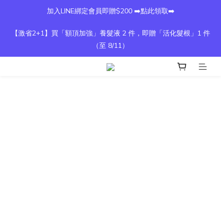
加入LINE綁定會員即贈$200 ➡️點此領取➡️
【激省2+1】買「額頂加強」養髮液 2 件，即贈「活化髮根」1 件
（至 8/11）