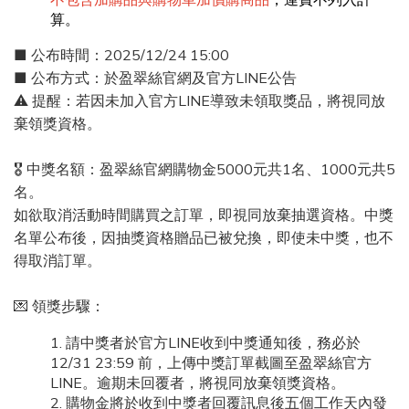
算。
電特色🇨🇦 加拿大 / 🇺🇸 美國北部多倫多、芝加哥濕度低於 30%，
一脫外套就被電🇸🇪 瑞典 / 🇫🇮 芬蘭斯德哥爾摩、赫爾辛基冬季長
■ 公布時間：2025/12/24 15:00
達 5 個月，毛料衣物摩擦頻繁🇯🇵 北海道 / 🇰🇷 首爾札幌、首爾室
■ 公布方式：於盈翠絲官網及官方LINE公告
內開暖氣、氣候乾冷，髮絲特別炸🇨🇭 瑞士 / 🇩🇪 德國南部慕尼
⚠️ 提醒：若因未加入官方LINE導致未領取獎品，將視同放
黑、蘇黎世高海拔乾冷，暖氣讓濕度更低結語｜靜電是頭髮在提醒
棄領獎資格。
你靜電不是壞事，而是一種訊號——提醒你環境太乾、髮絲太渴、
保養太少。當我們讓空氣有一點濕、頭髮有一點潤、造型多一點溫
🎖️ 中獎名額：盈翠絲官網購物金5000元共1名、1000元共5
柔，靜電自然就會遠離。無論是在台北的冬日冷空氣中，還是在北
名。
歐的雪地裡旅行，別忘了給頭髮多一點保護。柔順的髮絲，不只是
如欲取消活動時間購買之訂單，即視同放棄抽選資格。中獎
外表亮麗，也是頭皮與身心平衡的表現。本文作者：Olivia Chen｜
名單公布後，因抽獎資格贈品已被兌換，即使未中獎，也不
健康專題編輯專注健康生活與營養保健主題，擅長用淺白實用的方
得取消訂單。
式整理科學知識，讓日常保養變得簡單好執行。她相信：「每個人
的身體，都值得被理解與溫柔對待。」更多健康生活觀點與保健靈
💌 領獎步驟：
感，請關注盈翠絲部落格！延伸閱讀梳子怎麼挑？氣墊梳、排骨梳
差在哪？一起找到你最需要的命定梳子掉髮怎麼補？營養師解析 5
請中獎者於官方LINE收到中獎通知後，務必於
12/31 23:59 前，上傳中獎訂單截圖至盈翠絲官方
大養髮營養素，矽才是關鍵！游泳也能不傷髮質！5 招降低泳池對頭
LINE。逾期未回覆者，將視同放棄領獎資格。
髮的傷害，不怕乾枯打結
購物金將於收到中獎者回覆訊息後五個工作天內發