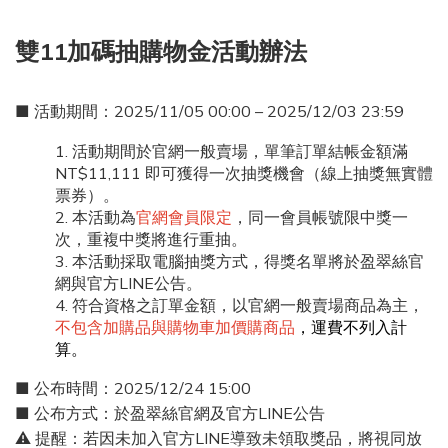
化。染燙後、常吹整或自然偏乾的髮質，都屬於靜電高風險族群。
雙11加碼抽購物金活動辦法
實用抗靜電 5 招，從旅程到日常都適用1. 保濕是第一步乾燥的頭髮
最容易帶電。洗完頭後一定要使用潤髮乳或護髮油，平時也能補充
免沖護髮乳，讓髮絲維持潤澤。2. 換一支梳子塑膠梳最容易蓄電，
■ 活動期間：2025/11/05 00:00 – 2025/12/03 23:59
木梳或金屬梳則能導電釋放靜電。出國時可攜帶小型木梳或抗靜電
梳具。3. 選對衣物材質壓克力、尼龍、聚酯纖維衣物摩擦力強，最
活動期間於官網一般賣場，單筆訂單結帳金額滿
NT$11,111 即可獲得一次抽獎機會（線上抽獎無實體
容易起電。改穿棉質、絲質或羊毛混紡衣物能大幅減少靜電。4. 保
票券）。
持空氣濕度台灣或國外都一樣，濕度過低是靜電主因。可在室內放
本活動為
官網會員限定
，同一會員帳號限中獎一
一杯水或加濕器，維持濕度約 50%。5. 避免過熱吹風高溫會破壞角
次，重複中獎將進行重抽。
質層，導致更乾更電。建議使用中溫或具負離子功能的吹風機，減
本活動採取電腦抽獎方式，得獎名單將於盈翠絲官
少靜電與水分流失。出國更明顯！這些國家是靜電重災區若你打算
網與官方LINE公告。
在冬天前往乾冷地區旅遊，靜電現象會更明顯。當地氣溫低、濕度
符合資格之訂單金額，以官網一般賣場商品為主，
低、衣物材質偏毛料，都是頭髮起電的完美條件。區域代表城市靜
不包含加購品與購物車加價購商品
，運費不列入計
算。
電特色🇨🇦 加拿大 / 🇺🇸 美國北部多倫多、芝加哥濕度低於 30%，
一脫外套就被電🇸🇪 瑞典 / 🇫🇮 芬蘭斯德哥爾摩、赫爾辛基冬季長
■ 公布時間：2025/12/24 15:00
達 5 個月，毛料衣物摩擦頻繁🇯🇵 北海道 / 🇰🇷 首爾札幌、首爾室
■ 公布方式：於盈翠絲官網及官方LINE公告
內開暖氣、氣候乾冷，髮絲特別炸🇨🇭 瑞士 / 🇩🇪 德國南部慕尼
⚠️ 提醒：若因未加入官方LINE導致未領取獎品，將視同放