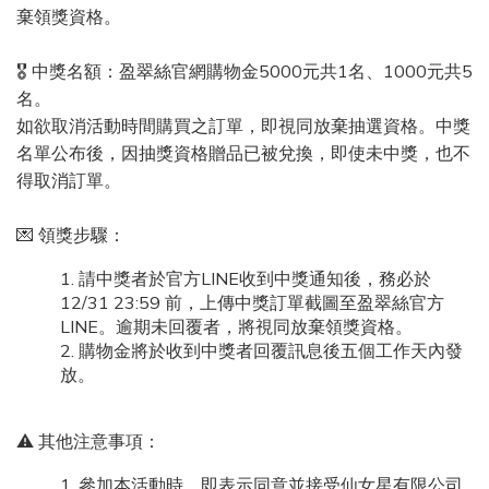
黑、蘇黎世高海拔乾冷，暖氣讓濕度更低結語｜靜電是頭髮在提醒
棄領獎資格。
你靜電不是壞事，而是一種訊號——提醒你環境太乾、髮絲太渴、
保養太少。當我們讓空氣有一點濕、頭髮有一點潤、造型多一點溫
🎖️ 中獎名額：盈翠絲官網購物金5000元共1名、1000元共5
柔，靜電自然就會遠離。無論是在台北的冬日冷空氣中，還是在北
名。
歐的雪地裡旅行，別忘了給頭髮多一點保護。柔順的髮絲，不只是
如欲取消活動時間購買之訂單，即視同放棄抽選資格。中獎
外表亮麗，也是頭皮與身心平衡的表現。本文作者：Olivia Chen｜
名單公布後，因抽獎資格贈品已被兌換，即使未中獎，也不
健康專題編輯專注健康生活與營養保健主題，擅長用淺白實用的方
得取消訂單。
式整理科學知識，讓日常保養變得簡單好執行。她相信：「每個人
的身體，都值得被理解與溫柔對待。」更多健康生活觀點與保健靈
💌 領獎步驟：
感，請關注盈翠絲部落格！延伸閱讀梳子怎麼挑？氣墊梳、排骨梳
差在哪？一起找到你最需要的命定梳子掉髮怎麼補？營養師解析 5
請中獎者於官方LINE收到中獎通知後，務必於
12/31 23:59 前，上傳中獎訂單截圖至盈翠絲官方
大養髮營養素，矽才是關鍵！游泳也能不傷髮質！5 招降低泳池對頭
LINE。逾期未回覆者，將視同放棄領獎資格。
髮的傷害，不怕乾枯打結
購物金將於收到中獎者回覆訊息後五個工作天內發
放。
⚠️ 其他注意事項：
參加本活動時，即表示同意並接受仙女星有限公司