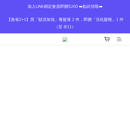
加入LINE綁定會員即贈$200 ➡️點此領取➡️
【激省2+1】買「額頂加強」養髮液 2 件，即贈「活化髮根」1 件
（至 8/11）