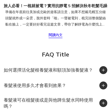
旅人必看！一梳就被電？實用抗靜電 5 招解決秋冬乾髮毛躁
準備在年底前往美加或北歐的遊客請注意，如果不想戴毛帽五分鐘
頭髮就炸成一朵雲，脫外套時「啪」一聲被電到，梳完頭整個髮絲
黏在臉上，一定要好好看完這篇文章，帶你了解靜電為什麼找上頭
髮、台灣人出國旅遊時該注意什麼，以及日常最實用的防靜電保養
閱讀內文
方式。頭髮為什麼會產生靜電？靜電是摩擦生電的結果。當頭髮與
衣物、毛帽或梳子摩擦時，電子會互相轉移，一邊帶正電、一邊帶
負電。若空氣濕度夠高，電荷會被水氣中和；但當空氣乾燥時，這
FAQ Title
些電荷無法散去，就會停留在頭髮上，讓髮絲之間互相排斥、炸
開、亂飛。這也是冬天最常見的靜電現象。其實潮濕的台灣也會有
靜電！台灣給人的印象是「濕答答」，但其實在 11 月到隔年 2 月
如何選擇活化髮根養髮液和額頂加強養髮液？
間，東北季風帶來冷空氣與乾燥氣流，加上許多人開除濕機或冷氣
暖風，室內濕度往往下降到 40% 以下，正是靜電最容易發生的區
養髮液使用多久才會看到效果？
間。北部常見「外濕內乾」、中部早晚溫差大、南部風大又乾燥，
這些條件都會讓頭髮在秋冬季節更容易蓄電。你知道嗎？靜電其實
很傷髮質靜電不只是造型問題，也反映出髮絲的乾燥狀態。研究指
養髮液可在植髮後或是與他牌生髮水同時使用
出，靜電會增加髮絲摩擦力與梳理力，使頭髮更容易斷裂、角質層
嗎？
剝落。當角質層受損後，髮絲更難保水，導致乾燥與靜電持續惡