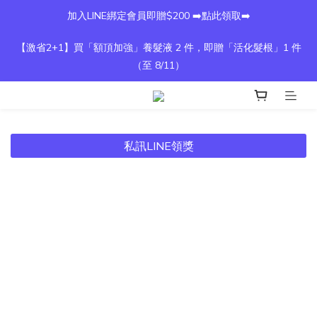
加入LINE綁定會員即贈$200 ➡️點此領取➡️
【激省2+1】買「額頂加強」養髮液 2 件，即贈「活化髮根」1 件
（至 8/11）
私訊LINE領獎