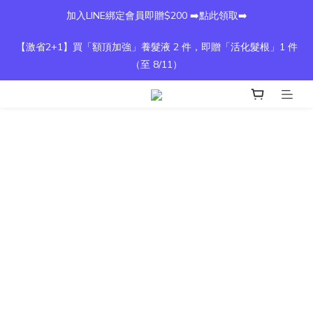
加入LINE綁定會員即贈$200 ➡️點此領取➡️
【激省2+1】買「額頂加強」養髮液 2 件，即贈「活化髮根」1 件
（至 8/11）