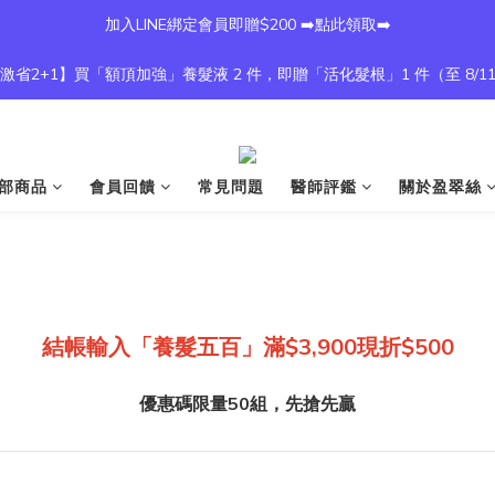
加入LINE綁定會員即贈$200 ➡️點此領取➡️
激省2+1】買「額頂加強」養髮液 2 件，即贈「活化髮根」1 件（至 8/1
部商品
會員回饋
常見問題
醫師評鑑
關於盈翠絲
結帳輸入「養髮五百」滿$3,900現折$500
優惠碼限量50組，先搶先贏