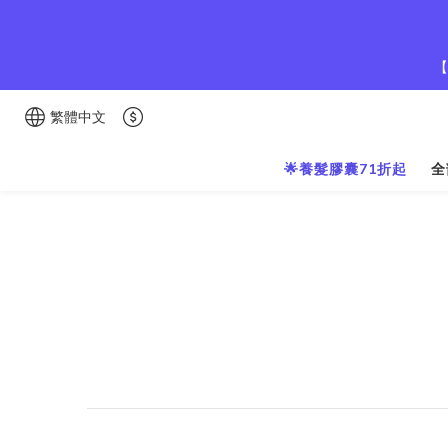
【
繁體中文
🌟養髮膠囊71折起
全