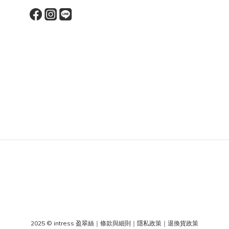
2025 © intress 盈翠絲
｜
條款與細則
｜
隱私政策
｜
退換貨政策