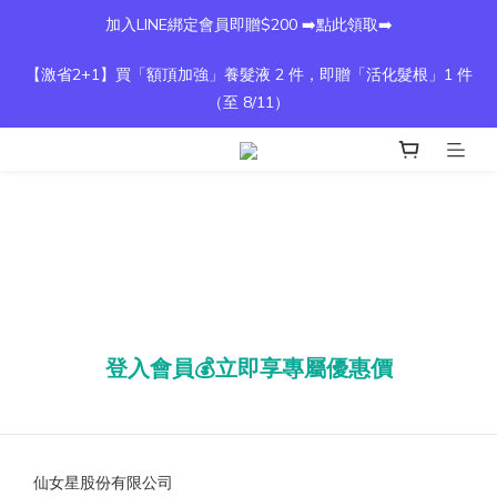
加入LINE綁定會員即贈$200 ➡️點此領取➡️
【激省2+1】買「額頂加強」養髮液 2 件，即贈「活化髮根」1 件
（至 8/11）
登入會員💰立即享專屬優惠價
仙女星股份有限公司