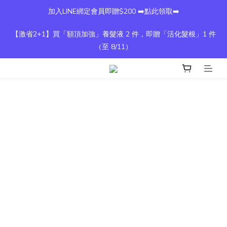
加入LINE綁定會員即贈$200 ➡️點此領取➡️
【激省2+1】買「額頂加強」養髮液 2 件，即贈「活化髮根」1 件
（至 8/11）