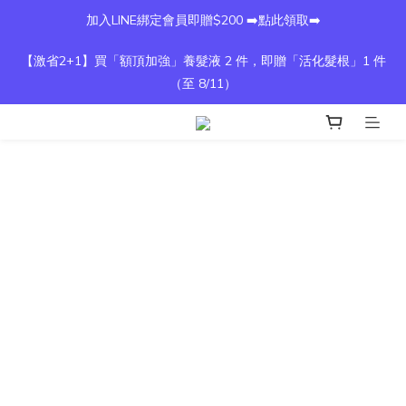
加入LINE綁定會員即贈$200 ➡️點此領取➡️
【激省2+1】買「額頂加強」養髮液 2 件，即贈「活化髮根」1 件
（至 8/11）