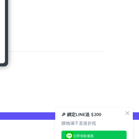
🎉 綁定LINE送 $200
購物滿千直接折抵
立即領取優惠