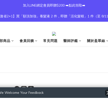
加入LINE綁定會員即贈$200 ➡️點此領取➡️
激省2+1】買「額頂加強」養髮液 2 件，即贈「活化髮根」1 件（至 8/1
部商品
會員回饋
常見問題
醫師評鑑
關於盈翠絲
e Welcome Your Feedback