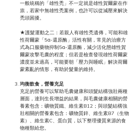
一般統稱的「雄性禿」不一定就是雄性賀爾蒙在作
祟，若家中無雄性禿案例，也許可以從減壓來解決
禿頭困擾。
★護髮運動之二：若親人有雄性禿遺傳，可能和雄
性荷爾蒙「5α-還原酶」活性有關，常見的治療方
式為口服藥物抑制5α-還原酶，減少活化態雄性賀
爾蒙攻擊毛囊的程度；但若是檢查發現雄性荷爾蒙
濃度並未過高，可能要朝「壓力與睡眠」解決荷爾
蒙紊亂的情形，有助於髮量的維持。
均衡飲食，營養充足
充足的營養可以幫助毛囊健康和頭髮結構強壯兩種
層面，達到生長增益的結果，與毛囊健康相關的營
養素包含：礦物質鐵、維生素B12；與頭髮結構強
壯相關的營養素包含：礦物質鋅、維生素B7（生物
素）、維生素C、蛋白質，以下整理優質來源的食
物種類給您。