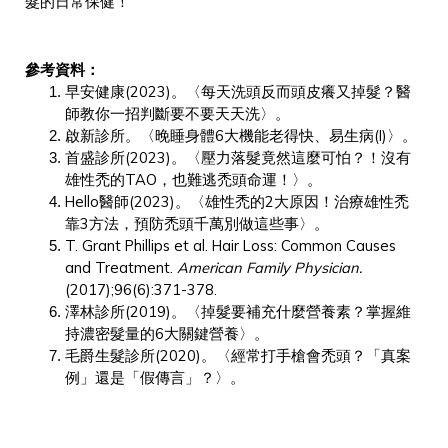
髮的日常保健！
參考資料：
早安健康(2023)。〈每天洗頭反而頭皮癢又掉髮？醫
師教你一招判斷要不要天天洗〉。
啟新診所。〈晚睡身體6大機能老得快、易生病(I)〉。
首盛診所(2023)。〈壓力落髮竟然這麼可怕？！沒有
雄性禿的TAO，也難逃禿頭命運！〉。
Hello醫師(2023)。〈雄性禿的2大原因！治療雄性禿
靠3方法，預防禿頭千萬別做這些事〉。
T. Grant Phillips et al. Hair Loss: Common Causes
and Treatment.
American Family Physician.
(2017);96(6):371-378.
澤林診所(2019)。〈掉髮要補充什麼營養素？掌握維
持濃密髮量的6大關鍵營養〉。
毛爵生髮診所(2020)。〈經常打手槍會禿頭？「真案
例」還是「假傳言」？〉。