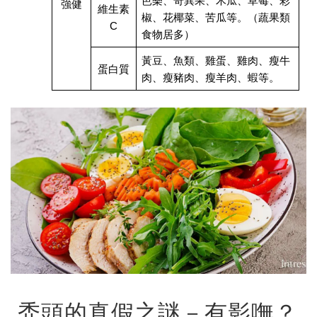
芭樂、奇異果、木瓜、草莓、彩
強健
維生素
椒、花椰菜、苦瓜等。（蔬果類
C
食物居多）
黃豆、魚類、雞蛋、雞肉、瘦牛
蛋白質
肉、瘦豬肉、瘦羊肉、蝦等。
禿頭的真假之謎－有影嘸？