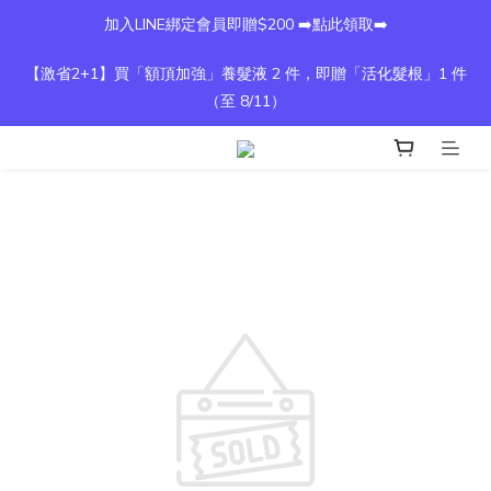
加入LINE綁定會員即贈$200 ➡️點此領取➡️
【激省2+1】買「額頂加強」養髮液 2 件，即贈「活化髮根」1 件
（至 8/11）