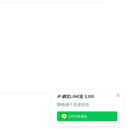
🎉 綁定LINE送 $200
購物滿千直接折抵
立即領取優惠