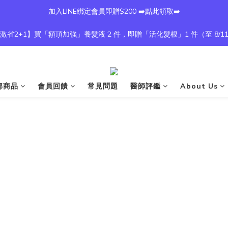
加入LINE綁定會員即贈$200 ➡️點此領取➡️
激省2+1】買「額頂加強」養髮液 2 件，即贈「活化髮根」1 件（至 8/1
部商品
會員回饋
常見問題
醫師評鑑
About Us