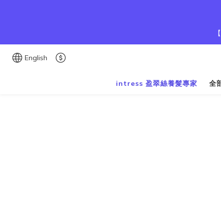
【
English
intress 盈翠絲養髮專家
全